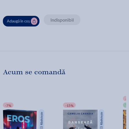
Indisponibil
Adaugă în coș
Acum se comandă
-
T
-7%
-15%