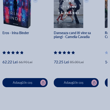
Eros - Irina Binder
Danseaza cand iti vine sa 
Rom
plangi - Camelia Cavadia
Cri
62.22 Lei
72.25 Lei
14
66.90 Lei
85.00 Lei
Adaugă în coș
Adaugă în coș