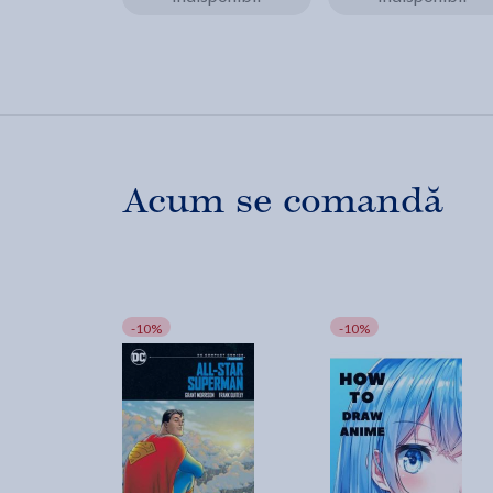
Acum se comandă
-10%
-10%