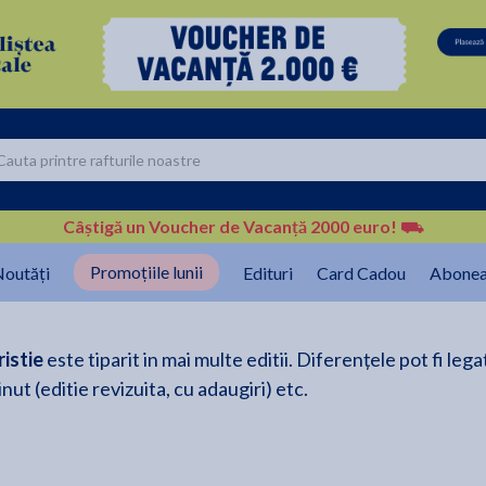
Câștigă un Voucher de Vacanță 2000 euro!
⛟
Promoțiile lunii
outăți
Edituri
Card Cadou
Abonea
istie
este tiparit in mai multe editii. Diferențele pot fi lega
nut (editie revizuita, cu adaugiri) etc.