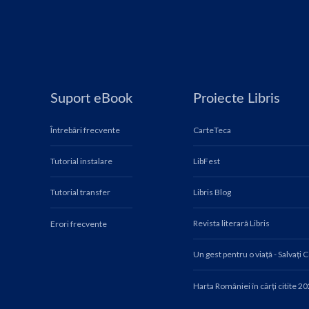
Suport eBook
Proiecte Libris
Întrebări frecvente
CarteTeca
Tutorial instalare
LibFest
Tutorial transfer
Libris Blog
Revista literară Libris
Erori frecvente
Un gest pentru o viață - Salvați 
Harta României în cărți citite 2