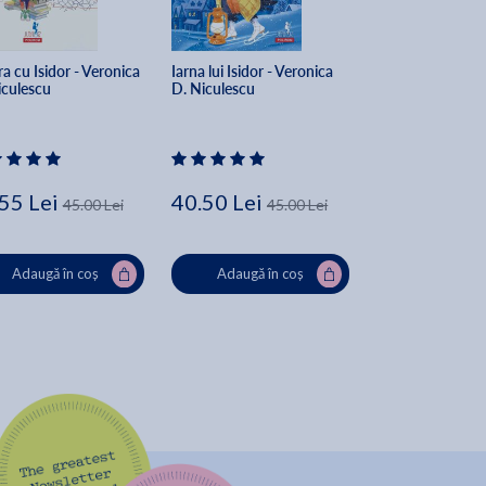
a cu Isidor - Veronica 
Iarna lui Isidor - Veronica 
Si daca mama ar 
iculescu
D. Niculescu
problema? Vinde
relatiei cu mama 
Clemence Biel
55 Lei
40.50 Lei
33.84 Lei
45.00 Lei
45.00 Lei
42
Adaugă în coș
Adaugă în coș
Adaugă în