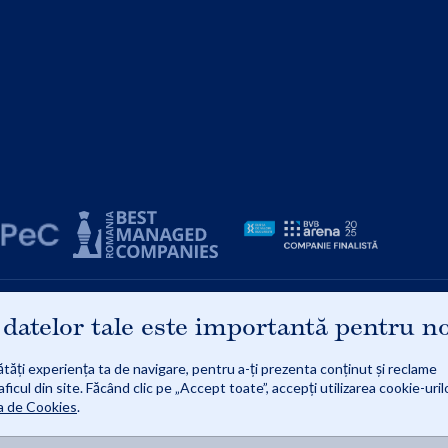
91
 datelor tale este importantă pentru n
tăți experiența ta de navigare, pentru a-ți prezenta conținut și reclame
92 | Reg. com.: J08/1997/1991 | Obiect de activitate: Comerț cu amănuntul al cărților, în magazine
sa: Strada ZAHARIA STANCU, Nr. 21A | Autorizație de funcționare punct de lucru vânzări online: 964
aficul din site. Făcând clic pe „Accept toate”, accepți utilizarea cookie-urilo
ca de Cookies
.