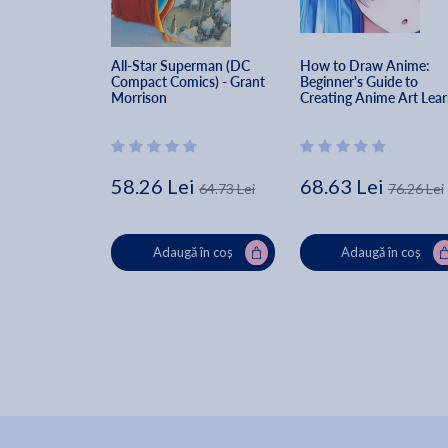
All-Star Superman (DC 
How to Draw Anime: 
Compact Comics) - Grant 
Beginner's Guide to 
Morrison
Creating Anime Art Lear
to Draw and Design 
Characters Everything y
Need to Start Drawing 
Right - Jack Karlos
58.26 Lei
68.63 Lei
64.73 Lei
76.26 Lei
Adaugă în coș
Adaugă în coș