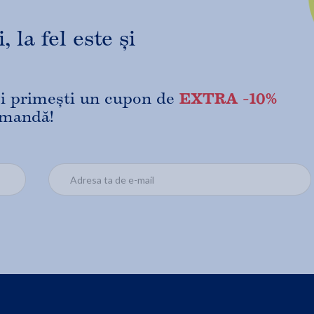
 la fel este și
EXTRA -10%
 și primești un cupon de
omandă!