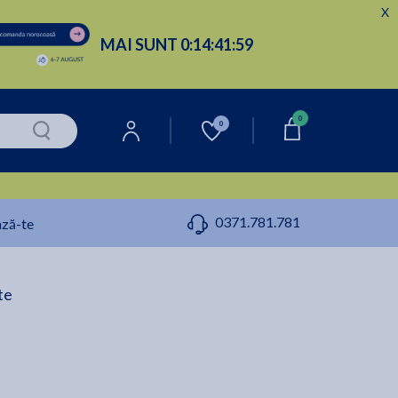
X
MAI SUNT
0:
14:
41:
58
0
0
0371.781.781
ză-te
te