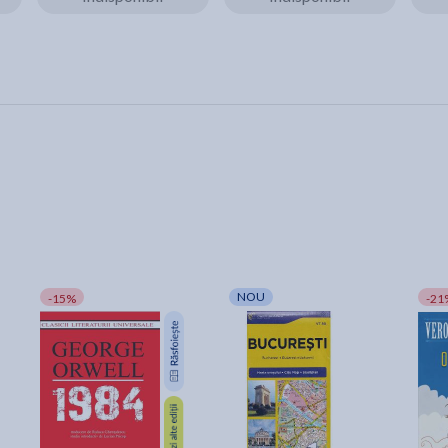
NOU
-15%
-21