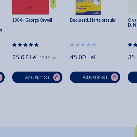
1984 - George Orwell
Bucuresti. Harta orasului
O var
D. N
n 
ou 
25.07 Lei
45.00 Lei
35.
29.49 Lei
Adaugă în coș
Adaugă în coș