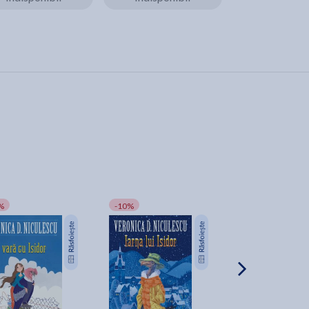
%
-10%
-20%