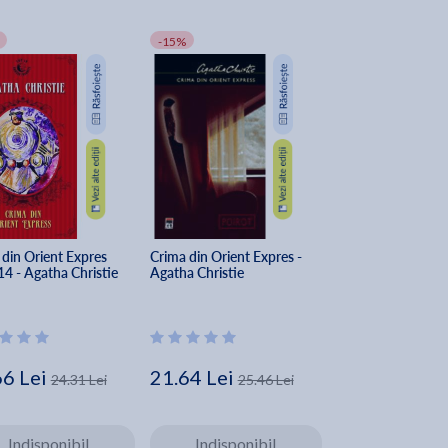
-15%
din Orient Expres 
Crima din Orient Expres - 
4 - Agatha Christie
Agatha Christie
66 Lei
21.64 Lei
24.31 Lei
25.46 Lei
Indisponibil
Indisponibil