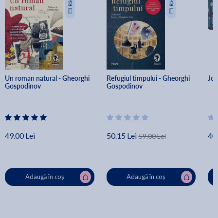
Un roman natural - Gheorghi 
Refugiul timpului - Gheorghi 
Joc
Gospodinov
Gospodinov
49.00 Lei
50.15 Lei
40.
59.00 Lei
Adaugă în coș
Adaugă în coș