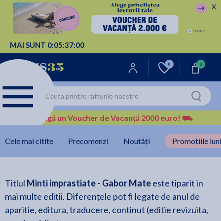
X
MAI SUNT
0:
05:
37:
00
0
0
Câștigă un Voucher de Vacanță 2000 euro!
⛟
Cele mai citite
Precomenzi
Noutăți
Promoțiile luni
Titlul
Minti imprastiate - Gabor Mate
este tiparit in
mai multe editii. Diferențele pot fi legate de anul de
aparitie, editura, traducere, continut (editie revizuita,