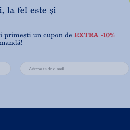
 la fel este și
EXTRA -10%
 și primești un cupon de
omandă!