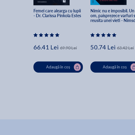
Femei care alearga cu lupii 
Nimic nu e imposibil. Un
- Dr. Clarissa Pinkola Estes
om, paisprezece varfuri s
reusita unei vieti - Nimsd
Purja
66.41 Lei
50.74 Lei
69.90 Lei
63.42 Lei
Adaugă în coș
Adaugă în coș