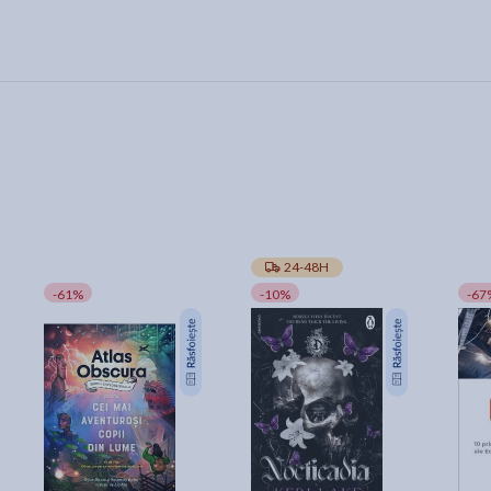
24-48H
-61%
-10%
-67