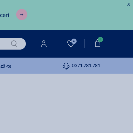
X
0
0
0371.781.781
ză-te