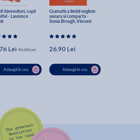
ti binevoitori, copii 
Gramatica limbii engleze 
Sa invatam limba
tivi - Laurence 
usoara si compacta - 
zori. Teroristii pr
ek
Sonia Brough, Vincent 
Grigore Cartianu
Docherty
76 Lei
26.90 Lei
8.00 Lei
45.00 Lei
31.6
Indispon
Adaugă în coș
Adaugă în coș