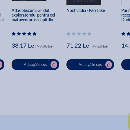
 
Atlas obscura. Ghidul 
Nocticadia - Keri Lake
Parin
i 
exploratorului pentru cei 
recep
ai 
mai aventurosi copii din 
Dud
lume - Dylan Thuras
38.17 Lei
71.22 Lei
14.
99.00 Lei
79.13 Lei
Adaugă în coș
Adaugă în coș