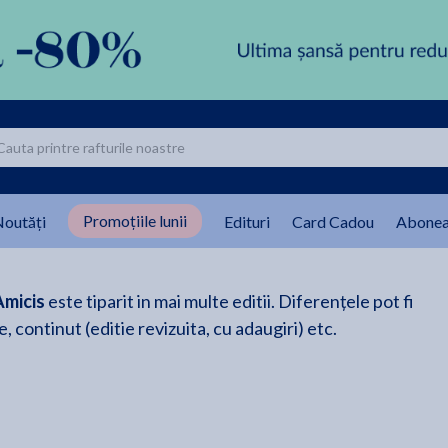
Promoțiile lunii
outăți
Edituri
Card Cadou
Abonea
Amicis
este tiparit in mai multe editii. Diferențele pot fi
, continut (editie revizuita, cu adaugiri) etc.