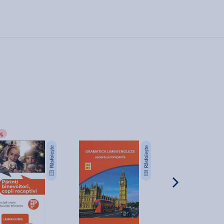
%
-75%