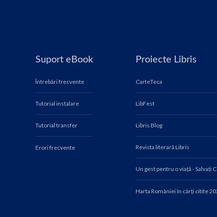
Suport eBook
Proiecte Libris
Întrebări frecvente
CarteTeca
Tutorial instalare
LibFest
Tutorial transfer
Libris Blog
Revista literară Libris
Erori frecvente
Un gest pentru o viață - Salvați 
Harta României în cărți citite 2