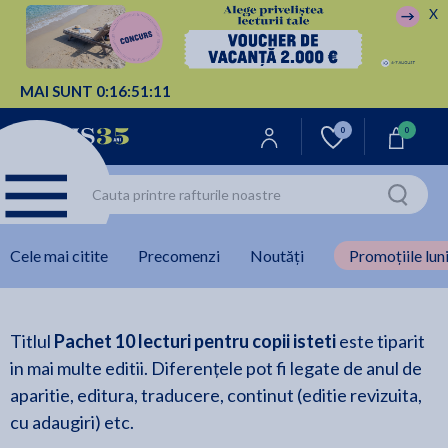
X
MAI SUNT
0:
16:
51:
11
0
0
Cele mai citite
Precomenzi
Noutăți
Promoțiile luni
Titlul
Pachet 10 lecturi pentru copii isteti
este tiparit
in mai multe editii. Diferențele pot fi legate de anul de
aparitie, editura, traducere, continut (editie revizuita,
cu adaugiri) etc.