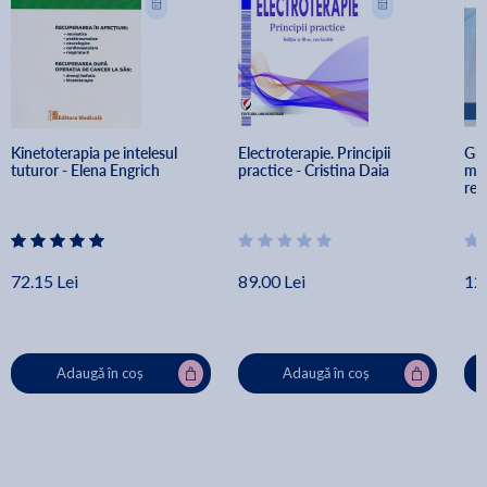
Kinetoterapia pe intelesul 
Electroterapie. Principii 
Ghi
tuturor - Elena Engrich
practice - Cristina Daia
mus
reu
W. 
72.15 Lei
89.00 Lei
12
Adaugă în coș
Adaugă în coș