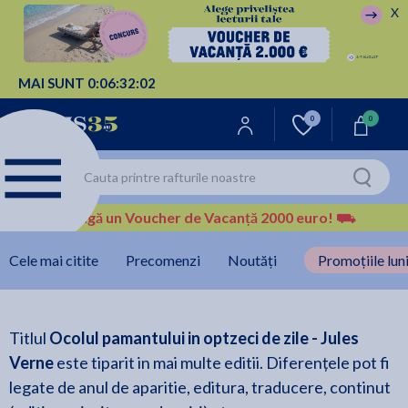
X
MAI SUNT
0:
06:
32:
02
0
0
Câștigă un Voucher de Vacanță 2000 euro!
⛟
Cele mai citite
Precomenzi
Noutăți
Promoțiile luni
Titlul
Ocolul pamantului in optzeci de zile - Jules
Verne
este tiparit in mai multe editii. Diferențele pot fi
legate de anul de aparitie, editura, traducere, continut