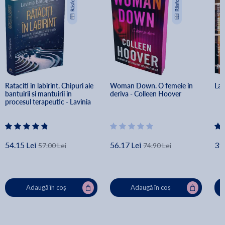
Rataciti in labirint. Chipuri ale 
Woman Down. O femeie in 
Lay
bantuirii si mantuirii in 
deriva - Colleen Hoover
procesul terapeutic - Lavinia 
Barlogeanu
54.15 Lei
56.17 Lei
39.
57.00 Lei
74.90 Lei
Adaugă în coș
Adaugă în coș