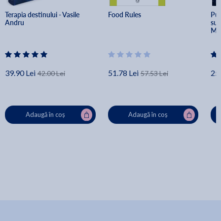
Terapia destinului - Vasile 
Food Rules
Put
Andru
sub
Mu
39.90 Lei
51.78 Lei
25.
42.00 Lei
57.53 Lei
Adaugă în coș
Adaugă în coș