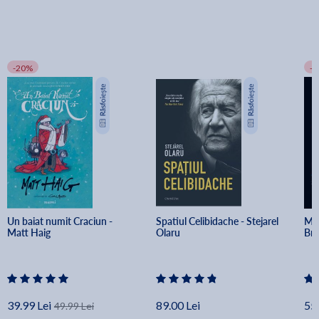
-20%
-
Un baiat numit Craciun - 
Spatiul Celibidache - Stejarel 
Min
Matt Haig
Olaru
Br
39.99 Lei
89.00 Lei
55.
49.99 Lei