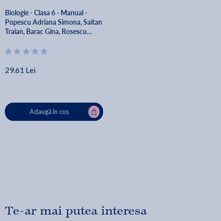
Biologie - Clasa 6 - Manual -
Popescu Adriana Simona, Saitan
Traian, Barac Gina, Rosescu
Marinela Roxana, Petrov
Daniela, Gurzu Cristian, Cerbu
Valeriu Nicolae
29.61 Lei
Adaugă în coș
Te-ar mai putea interesa