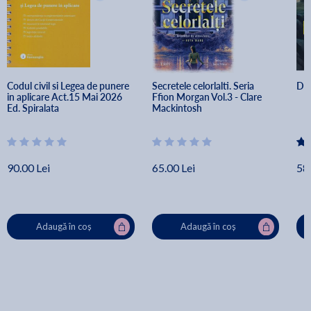
Codul civil si Legea de punere 
Secretele celorlalti. Seria 
Dai
in aplicare Act.15 Mai 2026 
Ffion Morgan Vol.3 - Clare 
Ed. Spiralata
Mackintosh
90.00 Lei
65.00 Lei
58.
Adaugă în coș
Adaugă în coș