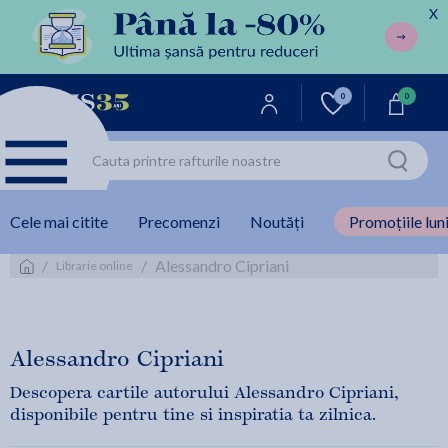
X
0
0
Cele mai citite
Precomenzi
Noutăți
Promoțiile luni
/
/
Alessandro Cipriani
Librarie online
Alessandro Cipriani
Descopera cartile autorului Alessandro Cipriani,
disponibile pentru tine si inspiratia ta zilnica.