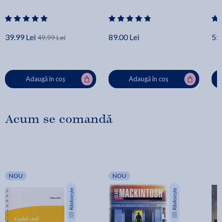
39.99 Lei
89.00 Lei
55.
49.99 Lei
Adaugă în coș
Adaugă în coș
Acum se comandă
NOU
NOU