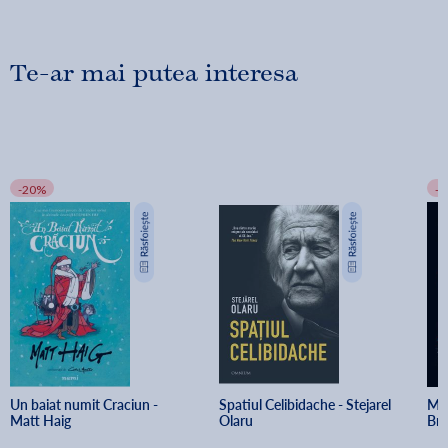
Te-ar mai putea interesa
-20%
-
Un baiat numit Craciun - 
Spatiul Celibidache - Stejarel 
Min
Matt Haig
Olaru
Br