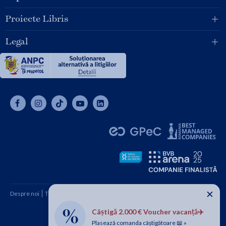
Proiecte Libris
Legal
✕
Despre noi
Termeni și condiții
Cum cumpăr
Contact
Câștigă 2.000 € Voucher vacanță✈️
Copyright © 2026 SC Libris SRL, CUI: RO1094992, Reg. Com.
Plasează comanda câștigătoare 📖 »
J08/1997 1991