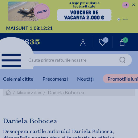
X
MAI SUNT
1:
08:
12:
20
0
0
Cele mai citite
Precomenzi
Noutăți
Promoțiile luni
/
/
Daniela Bobocea
Librarie online
Daniela Bobocea
Descopera cartile autorului Daniela Bobocea,