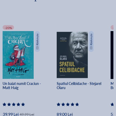
-20%
-
Un baiat numit Craciun - 
Spatiul Celibidache - Stejarel 
Min
Matt Haig
Olaru
Br
39.99 Lei
89.00 Lei
55.
49.99 Lei