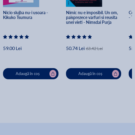
Nicio slujba nu-i usoara - 
Nimic nu e imposibil. Un om, 
Ce 
Kikuko Tsumura
paisprezece varfuri si reusita 
- T
unei vieti - Nimsdai Purja
59.00 Lei
50.74 Lei
55.
63.42 Lei
Adaugă în coș
Adaugă în coș