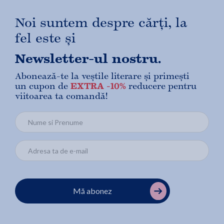
Noi suntem despre cărți, la
fel este și
Newsletter-ul nostru.
Abonează-te la veștile literare și primești
un cupon de
EXTRA -10%
reducere pentru
viitoarea ta comandă!
Mă abonez