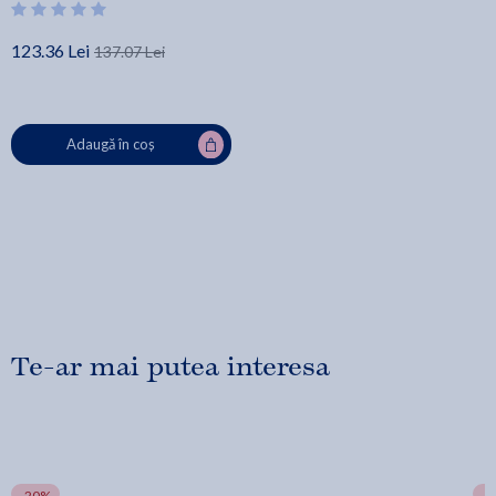
123.36 Lei
137.07 Lei
Adaugă în coș
Te-ar mai putea interesa
-20%
-