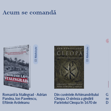
Acum se comandă
-
Romanii la Stalingrad - Adrian 
Din cuvintele Arhimandritului 
Ghi
Pandea, Ion Pavelescu, 
Cleopa. O sinteza a gindirii 
neu
Eftimie Ardeleanu
Parintelui Cleopa In 1670 de 
Dil
capete