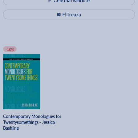
Cele mai vândute
Filtreaza
-10%
Contemporary Monologues for
Twentysomethings - Jessica
Bashline