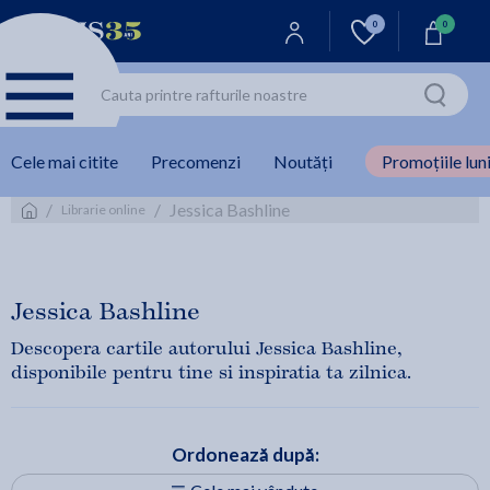
0
0
Cele mai citite
Precomenzi
Noutăți
Promoțiile luni
/
/
Jessica Bashline
Librarie online
Jessica Bashline
Descopera cartile autorului Jessica Bashline,
disponibile pentru tine si inspiratia ta zilnica.
Ordonează după: