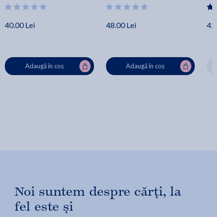
40.00 Lei
48.00 Lei
42.
Adaugă în coș
Adaugă în coș
Noi suntem despre cărți, la
fel este și