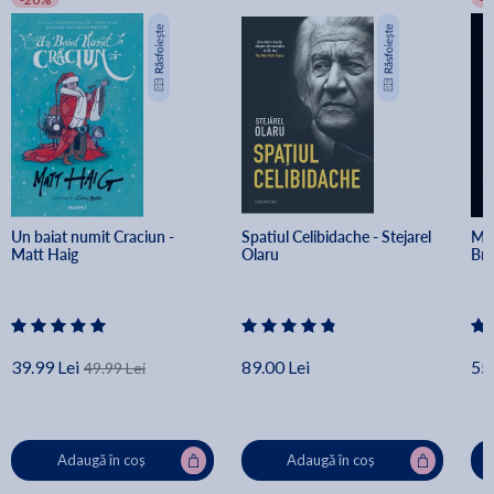
Un baiat numit Craciun - 
Spatiul Celibidache - Stejarel 
Min
Matt Haig
Olaru
Br
39.99 Lei
89.00 Lei
55.
49.99 Lei
Adaugă în coș
Adaugă în coș