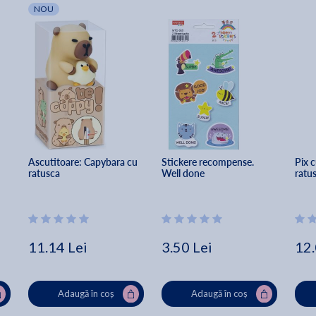
NOU
Ascutitoare: Capybara cu 
Stickere recompense. 
Pix c
ratusca
Well done
ratu
11.14 Lei
3.50 Lei
12.
Adaugă în coș
Adaugă în coș