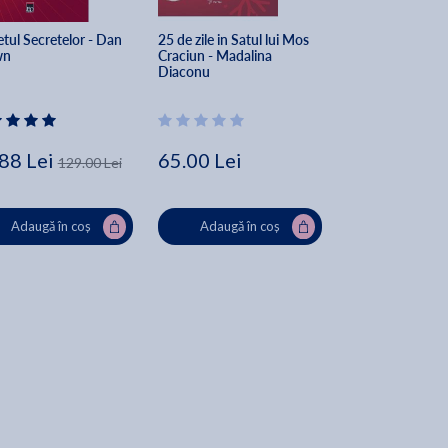
tul Secretelor - Dan 
25 de zile in Satul lui Mos 
The Secret of Sec
wn
Craciun - Madalina 
Dan Brown
Diaconu
88 Lei
65.00 Lei
162.00 Lei
129.00 Lei
Lei
Adaugă în coș
Adaugă în coș
Adaugă în