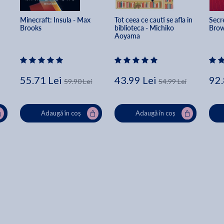
Minecraft: Insula - Max 
Tot ceea ce cauti se afla in 
Secre
Brooks
biblioteca - Michiko 
Bro
Aoyama
55.71 Lei
43.99 Lei
92.
59.90 Lei
54.99 Lei
Adaugă în coș
Adaugă în coș