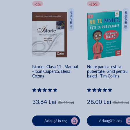
-5%
-20%
Istorie - Clasa 11 - Manual 
Nu te panica, esti la 
- Ioan Ciuperca, Elena 
pubertate! Ghid pentru 
Cozma
baieti - Tim Collins
33.64 Lei
28.00 Lei
35.41 Lei
35.00 Lei
Adaugă în coș
Adaugă în coș