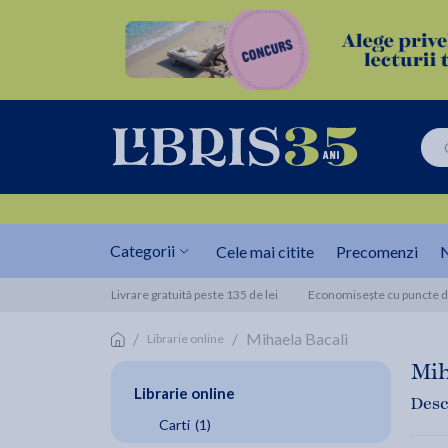
Categorii
Cele mai citite
Precomenzi
N
Livrare gratuită peste 135 de lei
Economisește cu puncte de
/
/
Mihaela Bacali
Librarie online
Mih
Librarie online
Desc
Carti
(1)