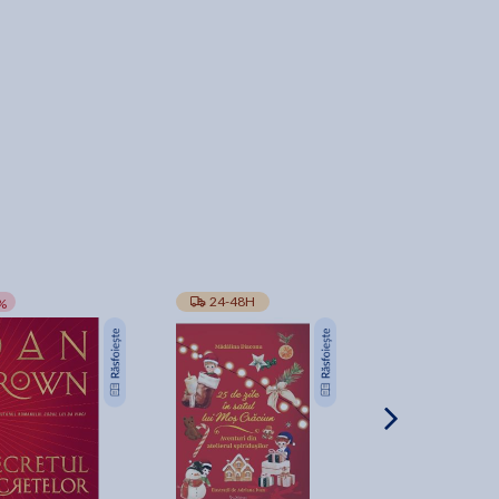
-10%
24-48H
TRANSPORT GRA
%