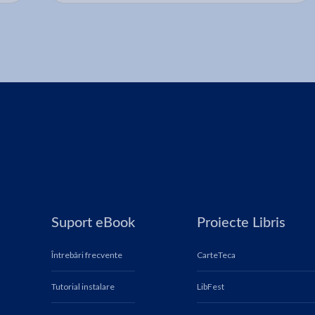
Suport eBook
Proiecte Libris
Întrebări frecvente
CarteTeca
Tutorial instalare
LibFest