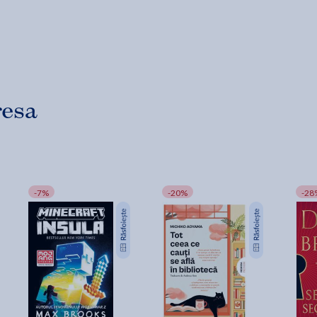
resa
-7%
-20%
-28