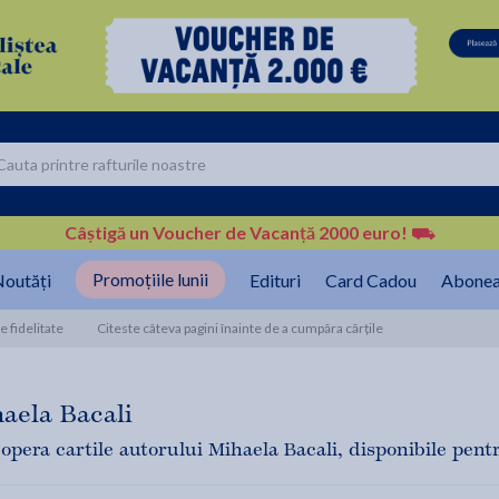
Câștigă un Voucher de Vacanță 2000 euro!
⛟
Promoțiile lunii
outăți
Edituri
Card Cadou
Abonea
 fidelitate
Citeste câteva pagini înainte de a cumpăra cărțile
aela Bacali
opera cartile autorului Mihaela Bacali, disponibile pentru