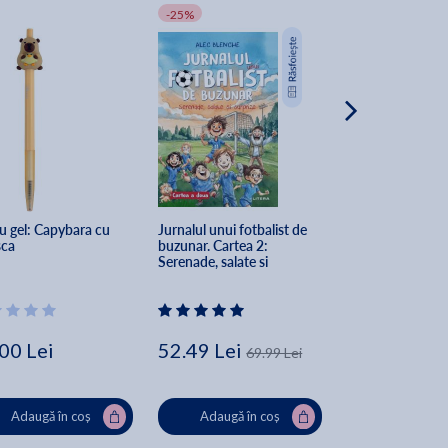
-25%
-20%
u gel: Capybara cu 
Jurnalul unui fotbalist de 
Fii asertiv! - Phil
sca
buzunar. Cartea 2: 
Auriol, Marie-Odi
Serenade, salate si 
Vervisch
surprize - Alec Blenche
00 Lei
52.49 Lei
28.76 Lei
69.99 Lei
35
Adaugă în coș
Adaugă în coș
Adaugă în