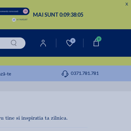
X
MAI SUNT
0:
09:
38:
04
0
0
0371.781.781
ză-te
 tine si inspiratia ta zilnica.