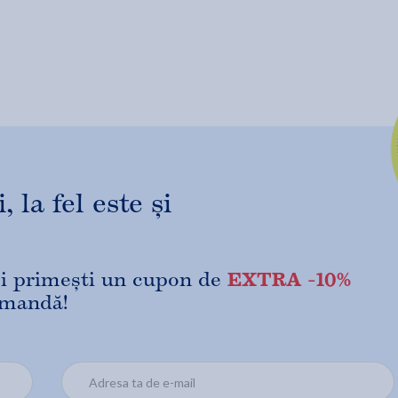
 la fel este și
EXTRA -10%
 și primești un cupon de
omandă!