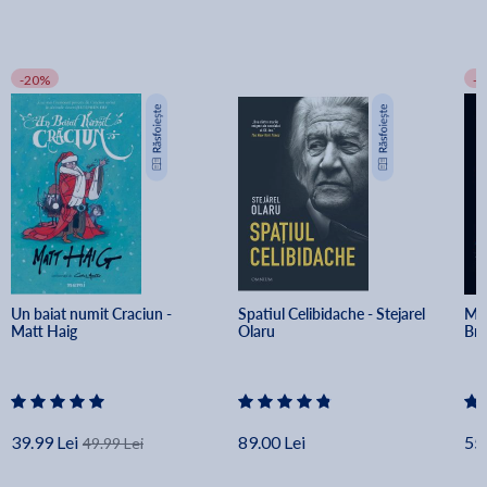
-20%
-
Un baiat numit Craciun - 
Spatiul Celibidache - Stejarel 
Min
Matt Haig
Olaru
Br
39.99 Lei
89.00 Lei
55.
49.99 Lei