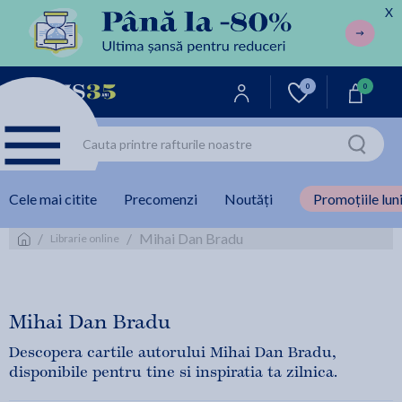
X
0
0
Cele mai citite
Precomenzi
Noutăți
Promoțiile luni
/
/
Mihai Dan Bradu
Librarie online
Mihai Dan Bradu
Descopera cartile autorului Mihai Dan Bradu,
disponibile pentru tine si inspiratia ta zilnica.