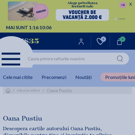
X
MAI SUNT
1:
16:
10:
06
0
0
Cele mai citite
Precomenzi
Noutăți
Promoțiile luni
/
/
Oana Pustiu
Librarie online
Oana Pustiu
Descopera cartile autorului Oana Pustiu,