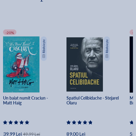
-20%
-
Un baiat numit Craciun - 
Spatiul Celibidache - Stejarel 
Min
Matt Haig
Olaru
Br
39.99 Lei
89.00 Lei
55.
49.99 Lei