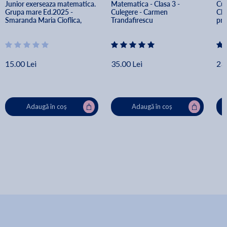
Junior exerseaza matematica. 
Matematica - Clasa 3 - 
Cul
Grupa mare Ed.2025 - 
Culegere - Carmen 
Cla
Smaranda Maria Cioflica, 
Trandafirescu
pro
Daniela Dosa
15.00 Lei
35.00 Lei
23.
Adaugă în coș
Adaugă în coș