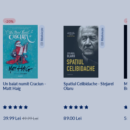
-20%
-
Un baiat numit Craciun - 
Spatiul Celibidache - Stejarel 
Min
Matt Haig
Olaru
Br
39.99 Lei
89.00 Lei
55.
49.99 Lei