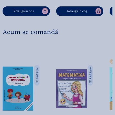
Adaugă în coș
Adaugă în coș
Acum se comandă
2+