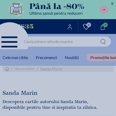
X
0
0
Cele mai citite
Precomenzi
Noutăți
Promoțiile luni
/
/
Sanda Marin
Librarie online
Sanda Marin
Descopera cartile autorului Sanda Marin,
disponibile pentru tine si inspiratia ta zilnica.