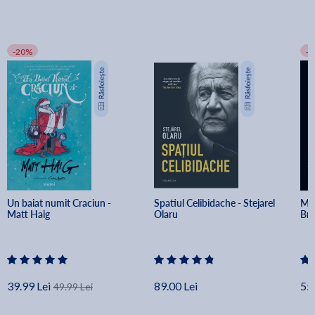
-20%
-
Un baiat numit Craciun - 
Spatiul Celibidache - Stejarel 
Min
Matt Haig
Olaru
Br
39.99 Lei
89.00 Lei
55.
49.99 Lei