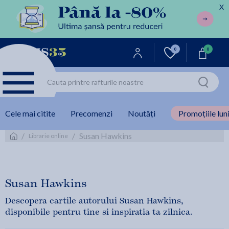
X
0
0
Cele mai citite
Precomenzi
Noutăți
Promoțiile luni
/
/
Susan Hawkins
Librarie online
Susan Hawkins
Descopera cartile autorului Susan Hawkins,
disponibile pentru tine si inspiratia ta zilnica.