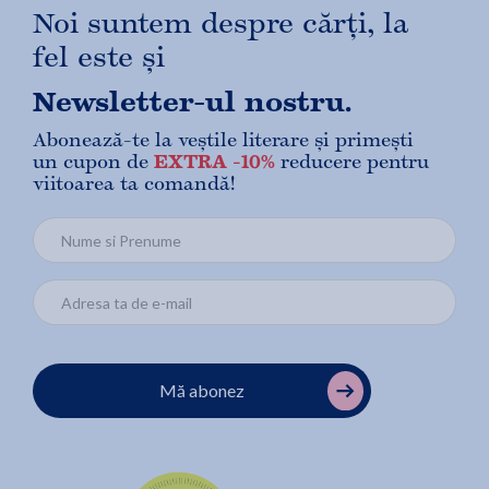
Noi suntem despre cărți, la
fel este și
Newsletter-ul nostru.
Abonează-te la veștile literare și primești
un cupon de
EXTRA -10%
reducere pentru
viitoarea ta comandă!
Mă abonez