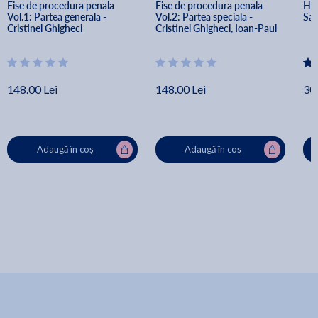
Fise de procedura penala 
Fise de procedura penala 
Han
Vol.1: Partea generala - 
Vol.2: Partea speciala - 
Sa
Cristinel Ghigheci
Cristinel Ghigheci, Ioan-Paul 
Chis
148.00 Lei
148.00 Lei
30.
Adaugă în coș
Adaugă în coș