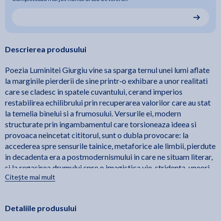
Descrierea produsului
Poezia Luminitei Giurgiu vine sa sparga ternul unei lumi aflate
la marginile pierderii de sine printr‑o exhibare a unor realitati
care se cladesc in spatele cuvantului, cerand imperios
restabilirea echilibrului prin recuperarea valorilor care au stat
la temelia binelui si a frumosului. Versurile ei, modern
structurate prin ingambamentul care torsioneaza ideea si
provoaca neincetat cititorul, sunt o dubla provocare: la
accederea spre sensurile tainice, metaforice ale limbii, pierdute
in decadenta era a postmodernismului in care ne situam literar,
si la regasirea drumului spre o imagistica vie, stridenta, uneori
Citește mai mult
acut surprinzatoare, dar binefacatoare pentru spiritul anemiat
de tehnologizarea din ce in ce mai agresiva. O gura de aer
proaspat e lirica Luminitei Giurgiu, un drum initiatic ce trezeste,
Detaliile produsului
distruge banalitatea si recucereste profunzimile de gandire,