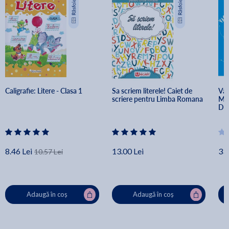
Caligrafie: Litere - Clasa 1
Sa scriem literele! Caiet de 
Vac
scriere pentru Limba Romana
Mat
Dan
8.46 Lei
13.00 Lei
33.
10.57 Lei
Adaugă în coș
Adaugă în coș