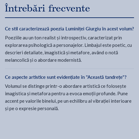
Întrebări frecvente
Ce stil caracterizează poezia Luminiței Giurgiu în acest volum?
Poeziile au un ton realist și introspectiv, caracterizat prin
explorarea psihologică a personajelor. Limbajul este poetic, cu
descrieri detaliate, imagistică și metafore, având o notă
melancolică și o abordare modernistă.
Ce aspecte artistice sunt evidențiate în "Această tandrețe"?
Volumul se distinge printr-o abordare artistică ce folosește
imagistica și metafora pentru a evoca emoții profunde. Pune
accent pe valorile binelui, pe un echilibru al vibrației interioare
și pe o expresie personală.