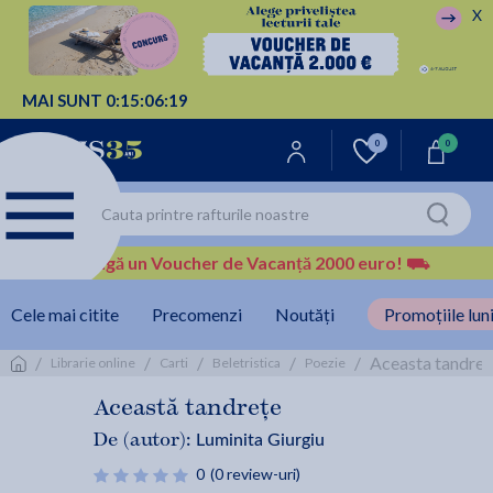
X
MAI SUNT
0:
15:
06:
18
0
0
Câștigă un Voucher de Vacanță 2000 euro!
⛟
Cele mai citite
Precomenzi
Noutăți
Promoțiile luni
/
/
/
/
/
Aceasta tandrete
Librarie online
Carti
Beletristica
Poezie
Această tandrețe
Luminita Giurgiu
De (autor):
0
(0 review-uri)