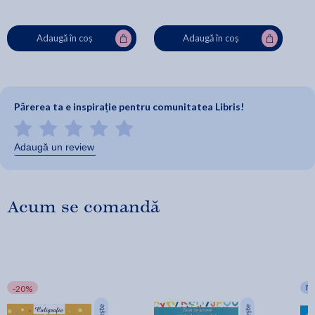
Adaugă în coș
Adaugă în coș
Părerea ta e inspirație pentru comunitatea Libris!
Adaugă un review
Acum se comandă
N
-20%