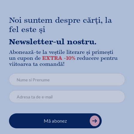
Noi suntem despre cărți, la
fel este și
Newsletter-ul nostru.
Abonează-te la veștile literare și primești
un cupon de
EXTRA -10%
reducere pentru
viitoarea ta comandă!
Mă abonez