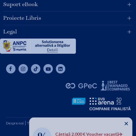
Suport eBook
Proiecte Libris
Legal
✕
Despre noi
Termeni și condiții
Cum cumpăr
Contact
Câștigă 2.000 € Voucher vacanță✈️
Copyright © 2026 SC Libris SRL, CUI: RO1094992, Reg. Com.