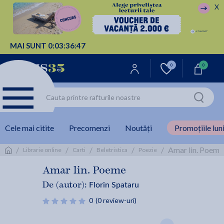
X
MAI SUNT
0:
03:
36:
47
0
0
Cele mai citite
Precomenzi
Noutăți
Promoțiile luni
/
/
/
/
/
Amar lin. Poeme 
Librarie online
Carti
Beletristica
Poezie
Amar lin. Poeme
Florin Spataru
De (autor):
0
(0 review-uri)