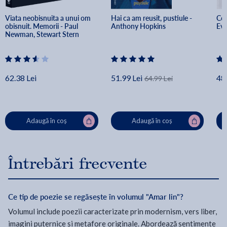
Viata neobisnuita a unui om 
Hai ca am reusit, pustiule - 
Cor
obisnuit. Memorii - Paul 
Anthony Hopkins
Ev
Newman, Stewart Stern
62.38 Lei
51.99 Lei
48.
64.99 Lei
Adaugă în coș
Adaugă în coș
Întrebări frecvente
Ce tip de poezie se regăsește în volumul "Amar lin"?
Volumul include poezii caracterizate prin modernism, vers liber,
imagini puternice și metafore originale. Abordează sentimente