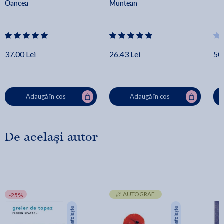
Oancea
Muntean
37.00 Lei
26.43 Lei
50.
Adaugă în coș
Adaugă în coș
De același autor
AUTOGRAF
-25%