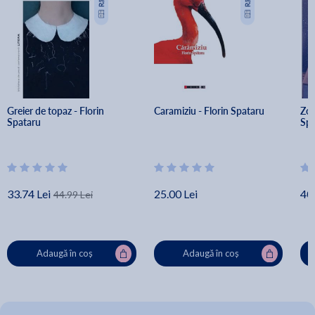
Greier de topaz - Florin 
Caramiziu - Florin Spataru
Zor 
Spataru
Spa
33.74 Lei
25.00 Lei
40.
44.99 Lei
Adaugă în coș
Adaugă în coș