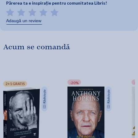
Părerea ta e inspirație pentru comunitatea Libris!
Adaugă un review
Acum se comandă
-20%
-
2+1 GRATIS