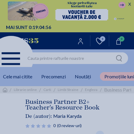
X
MAI SUNT
0:
19:
04:
55
0
0
Cele mai citite
Precomenzi
Noutăți
Promoțiile luni
/
/
/
/
/
Business Part
Librarie online
Carti
Limbi Straine
Engleza
Business Partner B2+
Teacher's Resource Book
Maria Karyda
De (autor):
0
(0 review-uri)