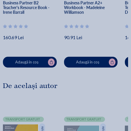
Business Partner B2 
Business Partner A2+ 
Bus
Teacher's Resource Book - 
Workbook - Madeleine 
Tea
Irene Barrall
Williamson
Dam
160.69 Lei
90.91 Lei
16
Adaugă în coș
Adaugă în coș
De același autor
TRANSPORT GRATUIT
TRANSPORT GRATUIT
T