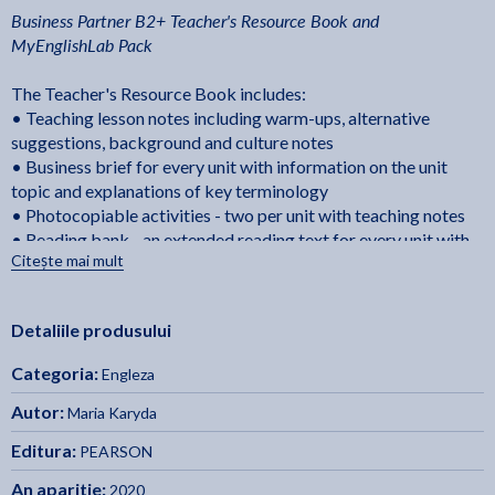
Business Partner B2+ Teacher's Resource Book and
MyEnglishLab Pack
The Teacher's Resource Book includes:
• Teaching lesson notes including warm-ups, alternative
suggestions, background and culture notes
• Business brief for every unit with information on the unit
topic and explanations of key terminology
• Photocopiable activities - two per unit with teaching notes
• Reading bank - an extended reading text for every unit with
Citește mai mult
comprehension activities
• Writing bank - models of different types of business writing
with useful phrases
Detaliile produsului
• Functional language bank - useful phrases for different
business situations, e.g. meetings, interviews
Categoria:
Engleza
• Video and audio scripts
• Answer keys
Autor:
Maria Karyda
Editura:
PEARSON
Teacher access to MyEnglishLab includes:
• Interactive Workbook including learning management
An aparitie:
2020