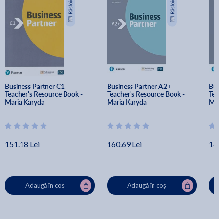
Business Partner C1 
Business Partner A2+ 
Bus
Teacher's Resource Book - 
Teacher's Resource Book - 
Tea
Maria Karyda
Maria Karyda
Mar
151.18 Lei
160.69 Lei
16
Adaugă în coș
Adaugă în coș