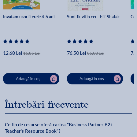
Invatam usor literele 4-6 ani
Sunt fluvii in cer - Elif Shafak
Cel
12.68 Lei
76.50 Lei
7.9
15.85 Lei
85.00 Lei
Adaugă în coș
Adaugă în coș
Întrebări frecvente
Ce tip de resurse oferă cartea "Business Partner B2+
Teacher's Resource Book"?