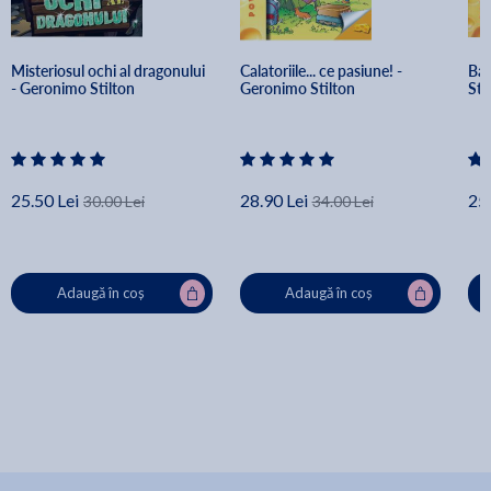
Misteriosul ochi al dragonului 
Calatoriile... ce pasiune! - 
Ban
- Geronimo Stilton
Geronimo Stilton
Sti
25.50 Lei
28.90 Lei
25.
30.00 Lei
34.00 Lei
Adaugă în coș
Adaugă în coș