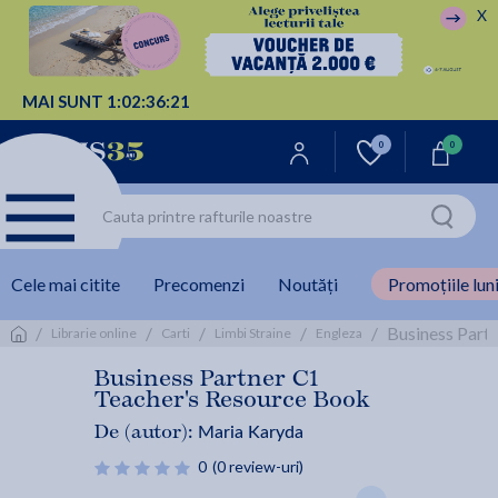
X
MAI SUNT
1:
02:
36:
21
0
0
Cele mai citite
Precomenzi
Noutăți
Promoțiile luni
/
/
/
/
/
Business Part
Librarie online
Carti
Limbi Straine
Engleza
Business Partner C1
Teacher's Resource Book
Maria Karyda
De (autor):
0
(0 review-uri)