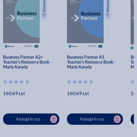
Business Partner A2+ 
Business Partner A1 
Bus
Teacher's Resource Book - 
Teacher's Resource Book - 
Tea
Maria Karyda
Maria Karyda
Mar
160.69 Lei
160.69 Lei
16
Adaugă în coș
Adaugă în coș