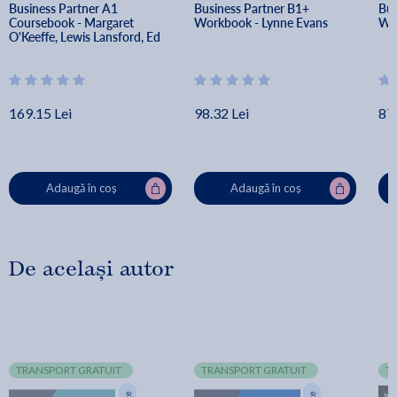
Business Partner A1 
Business Partner B1+ 
Bus
Coursebook - Margaret 
Workbook - Lynne Evans
Wor
O'Keeffe, Lewis Lansford, Ed 
Pegg
169.15 Lei
98.32 Lei
87.
Adaugă în coș
Adaugă în coș
De același autor
TRANSPORT GRATUIT
TRANSPORT GRATUIT
T