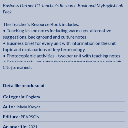
Business Partner C1 Teacher's Resource Book and MyEnglishLab
Pack
The Teacher's Resource Book includes:
• Teaching lesson notes including warm-ups, alternative
suggestions, background and culture notes
• Business brief for every unit with information on the unit
topic and explanations of key terminology
• Photocopiable activities - two per unit with teaching notes
• Reading bank - an extended reading text for every unit with
Citește mai mult
comprehension activities
• Writing bank - models of different types of business writing
with useful phrases
Detaliile produsului
• Functional language bank - useful phrases for different
business situations, e.g. meetings, interviews
Categoria:
Engleza
• Video and audio scripts
• Answer keys
Autor:
Maria Karyda
Editura:
PEARSON
Teacher access to MyEnglishLab includes:
• Interactive Workbook including learning management
An aparitie:
2021