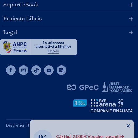
Suport eBook
Proiecte Libris
Legal
✕
Despre noi
Termeni și condiții
Cum cumpăr
Contact
Câștigă 2.000 € Voucher vacanță✈️
Copyright © 2026 SC Libris SRL, CUI: RO1094992, Reg. Com.