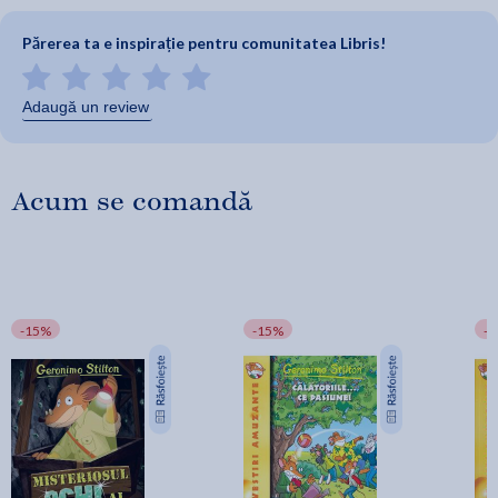
Părerea ta e inspirație pentru comunitatea Libris!
Adaugă un review
Acum se comandă
-15%
-15%
-