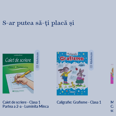
S-ar putea să-ți placă și
Caiet de scriere - Clasa 1 
Caligrafie: Grafisme - Clasa 1
Ma 
Partea a 2-a - Luminita Minca
Cai
scr