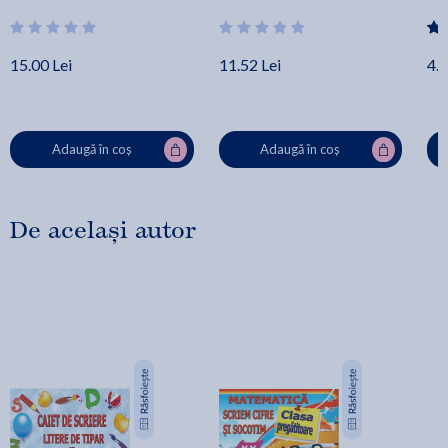
15.00 Lei
11.52 Lei
4.0
Adaugă în coș
Adaugă în coș
De același autor