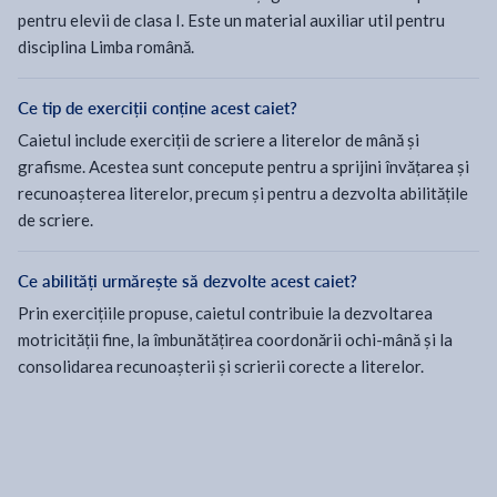
pentru elevii de clasa I. Este un material auxiliar util pentru
disciplina Limba română.
Ce tip de exerciții conține acest caiet?
Caietul include exerciții de scriere a literelor de mână și
grafisme. Acestea sunt concepute pentru a sprijini învățarea și
recunoașterea literelor, precum și pentru a dezvolta abilitățile
de scriere.
Ce abilități urmărește să dezvolte acest caiet?
Prin exercițiile propuse, caietul contribuie la dezvoltarea
motricității fine, la îmbunătățirea coordonării ochi-mână și la
consolidarea recunoașterii și scrierii corecte a literelor.