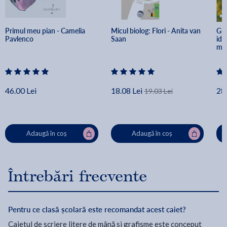
Primul meu pian - Camelia 
Micul biolog: Flori - Anita van 
Ghi
Pavlenco
Saan
ide
med
46.00 Lei
18.08 Lei
28.
19.03 Lei
Adaugă în coș
Adaugă în coș
Întrebări frecvente
Pentru ce clasă școlară este recomandat acest caiet?
Caietul de scriere litere de mână și grafisme este conceput