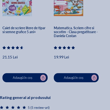
Caiet de scriere litere de tipar 
Matematica. Scriem cifre si 
si semne grafice 5 ani+
socotim - Clasa pregatitoare - 
Daniela Costan
21.15 Lei
19.99 Lei
Adaugă în coș
Adaugă în coș
Rating general al produsului
5 (5 review-uri)