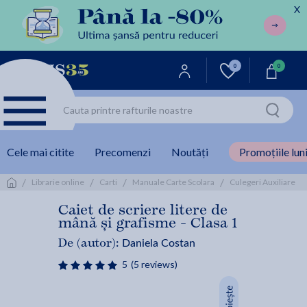
X
0
0
Cele mai citite
Precomenzi
Noutăți
Promoțiile luni
/
/
/
/
/
Librarie online
Carti
Manuale Carte Scolara
Culegeri Auxiliare
Caiet de scriere litere de
mână și grafisme - Clasa 1
Daniela Costan
De (autor):
5
(5 reviews)