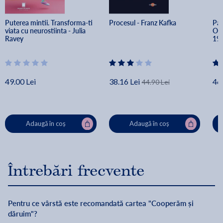
Puterea mintii. Transforma-ti 
Procesul - Franz Kafka
Pac
viata cu neurostiinta - Julia 
Orw
Ravey
198
49.00 Lei
38.16 Lei
46.
44.90 Lei
Adaugă în coș
Adaugă în coș
Întrebări frecvente
Pentru ce vârstă este recomandată cartea "Cooperăm și
dăruim"?