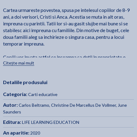
Cartea urmareste povestea, spusa pe intelesul copiilor de 8-9
ani, a doi verisori, Cristi si Anca. Acestia se muta in alt oras,
impreuna cu parintii. Tatii lor si-au gasit slujbe mai bune si se
stabilesc aici impreuna cu familiile. Din motive de buget, cele
doua familii aleg sa inchirieze o singura casa, pentru a locui
temporar impreuna.
Copiii vor invata astfel ce inseamna sa detii in proprietate o
Citește mai mult
locuinta sau alte lucruri, ce inseamna sa locuiesti cu chirie intr-o
casa care nu-ti apartine, ce inseamna sa imprumuti lucruri de la
altii sau sa le dai cu imprumut altora si, mai ales, ce inseamna sa
Detaliile produsului
imparti cu ceilalti ceea ce ai. Despartiti de vechii lor prieteni si
colegi, Cristi si Anca invata sa se adapteze la noi realitati si sa
Categoria:
Carti educative
creeze noi relatii. In acest proces, impartasirea si cooperarea
de obiecte, sentimente si valori, joaca un rol important,
Autor:
Carlos Beltramo
,
Christine De Marcellus De Vollmer
,
June
conferind un sentiment de siguranta si inlesnind participarea la
Saunders
noile grupuri in care personajele au nevoie sa se integreze: o
Editura:
LIFE LEARNING EDUCATION
scoala noua, colegi si profesori noi, vecini noi, oras nou.
An aparitie:
2020