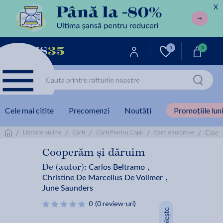
X
0
0
Cele mai citite
Precomenzi
Noutăți
Promoțiile luni
/
/
/
/
/
Coope
Librarie online
Carti
Carti Pentru Copii
Carti educative
Cooperăm și dăruim
Carlos Beltramo
De (autor):
,
Christine De Marcellus De Vollmer
,
June Saunders
0
(0 review-uri)