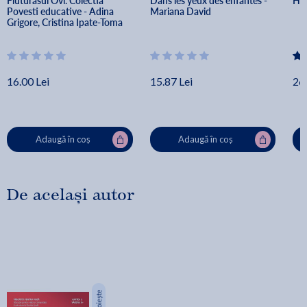
Fluturasul Ovi. Colectia 
Dans les yeux des enfantes - 
Hai
Povesti educative - Adina 
Mariana David
Grigore, Cristina Ipate-Toma
16.00 Lei
15.87 Lei
26.
Adaugă în coș
Adaugă în coș
De același autor