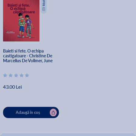
Baieti si fete. O echipa 
castigatoare - Christine De 
Marcellus De Vollmer, June 
Saunders, Carlos Beltramo
43.00 Lei
Adaugă în coș