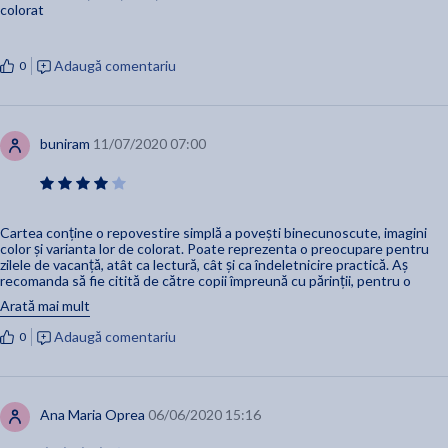
colorat
Adaugă comentariu
0
buniram
11/07/2020 07:00
Cartea conține o repovestire simplă a povești binecunoscute, imagini
color și varianta lor de colorat. Poate reprezenta o preocupare pentru
zilele de vacanță, atât ca lectură, cât și ca îndeletnicire practică. Aș
recomanda să fie citită de către copii împreună cu părinții, pentru o
înțelegere mai bună a semnificației poveștii, care nu neapărat coincide
Arată mai mult
întru totul cu proverbul de la sfârșit.
Adaugă comentariu
0
Ana Maria Oprea
06/06/2020 15:16