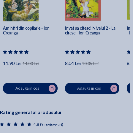
Amintiri din copilarie - Ion 
Invat sa citesc! Nivelul 2 - La 
Inv
Creanga
cirese - Ion Creanga 
- I
11.90 Lei
8.04 Lei
8.0
14.00 Lei
10.05 Lei
Adaugă în coș
Adaugă în coș
Rating general al produsului
4.8 (9 review-uri)