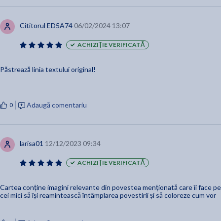
Cititorul ED5A74
06/02/2024 13:07
ACHIZIȚIE VERIFICATĂ
Păstrează linia textului original!
Adaugă comentariu
0
larisa01
12/12/2023 09:34
ACHIZIȚIE VERIFICATĂ
Cartea conține imagini relevante din povestea menționată care îi face pe
cei mici să își reamintească întâmplarea povestirii și să coloreze cum vor