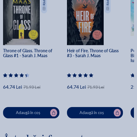
Throne of Glass. Throne of 
Heir of Fire. Throne of Glass 
Pov
Glass #1 - Sarah J. Maas
#3 - Sarah J. Maas
Bil
Iul
64.74 Lei
64.74 Lei
25.
71.93 Lei
71.93 Lei
Adaugă în coș
Adaugă în coș