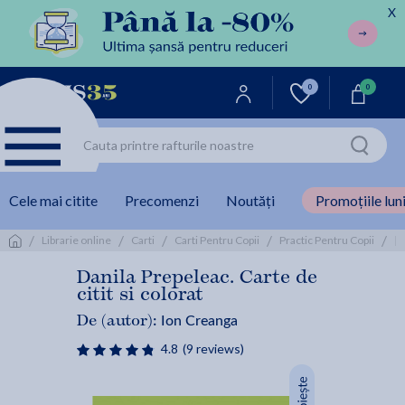
X
0
0
Cele mai citite
Precomenzi
Noutăți
Promoțiile luni
/
/
/
/
/
D
Librarie online
Carti
Carti Pentru Copii
Practic Pentru Copii
Danila Prepeleac. Carte de
citit si colorat
Ion Creanga
De (autor):
4.8
(9 reviews)