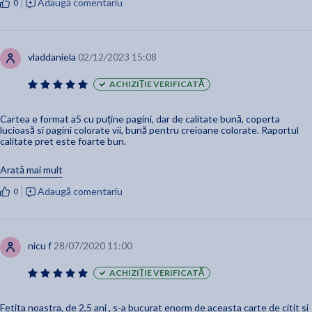
Adaugă comentariu
0
vladdaniela
02/12/2023 15:08
ACHIZIȚIE VERIFICATĂ
Cartea e format a5 cu puține pagini, dar de calitate bună, coperta
lucioasă si pagini colorate vii, bună pentru creioane colorate. Raportul
calitate pret este foarte bun.
Cand e si la reducere la jumătate de preț e si mai si. Conține și o
Arată mai mult
povestire scurta. O recomand copiilor mai mari de 3-4 ani.
Adaugă comentariu
0
nicu f
28/07/2020 11:00
ACHIZIȚIE VERIFICATĂ
Fetita noastra, de 2,5 ani , s-a bucurat enorm de aceasta carte de citit si