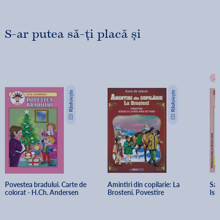
S-ar putea să-ți placă și
-
Povestea bradului. Carte de 
Amintiri din copilarie: La 
Sar
colorat - H.Ch. Andersen
Brosteni. Povestire
Isp