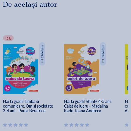
De același autor
-5%
Hai la gradi! Limba si 
Hai la gradi! Stiinte 4-5 ani. 
Hai
comunicare. Om si societate 
Caiet de lucru - Madalina 
com
3-4 ani - Paula Beratrice 
Radu, Ioana Andreea 
6 a
Scheopu, Madalina Radu, 
Ciocalteu, Paula Beatrice 
And
Ioana Andreea Ciocalteu, 
Scheopu, Mihaela Macelaru, 
Bea
Mihaela Macelaru, Maria Ricu
Maria Ricu
Mac