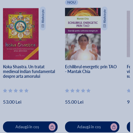
NOU
Koka Shastra. Un tratat 
Echilibrul energetic prin TAO 
Fem
medieval indian fundamental 
- Mantak Chia
vin
despre arta amorului
suf
Af
53.00 Lei
55.00 Lei
93.
Adaugă în coș
Adaugă în coș