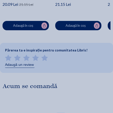
20.09 Lei
21.15 Lei
23.
21.15 Lei
Adaugă în coș
Adaugă în coș
Părerea ta e inspirație pentru comunitatea Libris!
Adaugă un review
Acum se comandă