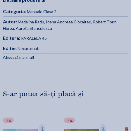
Categoria:
Manuale Clasa 2
Autor:
Madalina Radu
,
Ioana Andreea Ciocalteu
,
Robert Florin
Florea
,
Aurelia Stanculescu
Editura:
PARALELA 45
Editie:
Necartonata
Afisează mai mult
S-ar putea să-ți placă și
-5%
-5%