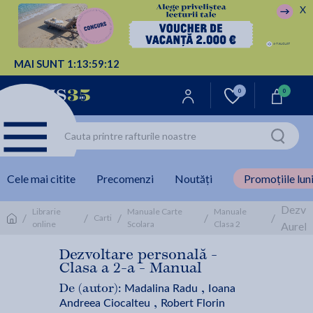
X
MAI SUNT
1:
13:
59:
12
0
0
Cele mai citite
Precomenzi
Noutăți
Promoțiile luni
Dezvol
Librarie
Manuale Carte
Manuale
/
/
/
/
/
Carti
online
Scolara
Clasa 2
Aureli
Dezvoltare personală -
Clasa a 2-a - Manual
Madalina Radu
Ioana
De (autor):
,
Andreea Ciocalteu
Robert Florin
,