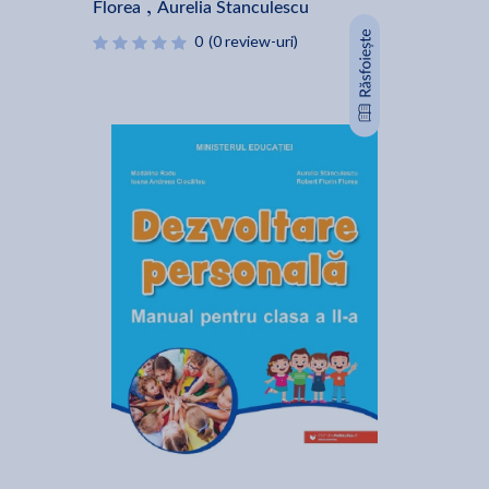
Florea
Aurelia Stanculescu
,
0
(0 review-uri)