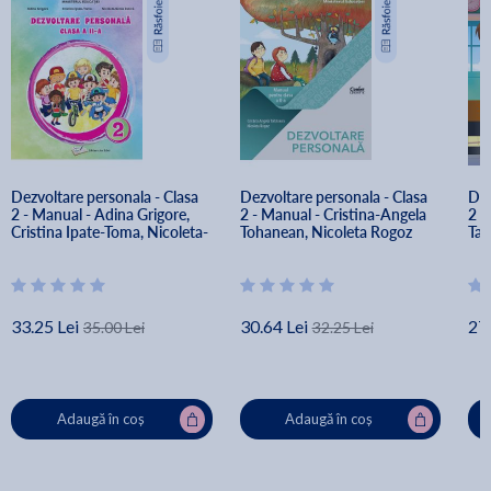
Dezvoltare personala - Clasa 
Dezvoltare personala - Clasa 
Dez
2 - Manual - Adina Grigore, 
2 - Manual - Cristina-Angela 
2 -
Cristina Ipate-Toma, Nicoleta-
Tohanean, Nicoleta Rogoz
Tar
Sonia Ionica
33.25 Lei
30.64 Lei
27.
35.00 Lei
32.25 Lei
Adaugă în coș
Adaugă în coș