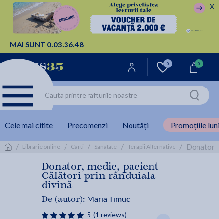
X
MAI SUNT
0:
03:
36:
48
0
0
Cele mai citite
Precomenzi
Noutăți
Promoțiile luni
/
/
/
/
/
Donator, 
Librarie online
Carti
Sanatate
Terapii Alternative
Donator, medic, pacient -
Călători prin rânduiala
divină
Maria Timuc
De (autor):
5
(1 reviews)