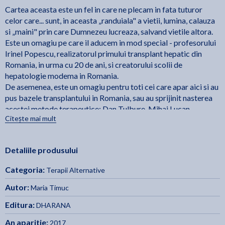
Cartea aceasta este un fel in care ne plecam in fata tuturor
celor care... sunt, in aceasta „randuiala" a vietii, lumina, calauza
si „maini" prin care Dumnezeu lucreaza, salvand vietile altora.
Este un omagiu pe care il aducem in mod special - profesorului
Irinel Popescu, realizatorul primului transplant hepatic din
Romania, in urma cu 20 de ani, si creatorului scolii de
hepatologie modema in Romania.
De asemenea, este un omagiu pentru toti cei care apar aici si au
pus bazele transplantului in Romania, sau au sprijinit nasterea
acestei metode terapeutice: Dan Tulbure, Mihai Lucan,
Citește mai mult
Thomas Starzl (care a fost un prieten si un ajutor pentru Irinel
Popescu, asa cum veti vedea in carte), Serban Bradisteanu,
prof. Proca, Alexandru Bucur. Cu ei a inceput transplantul, cu
Detaliile produsului
munca lor, cu ajutorul lor, cu sacrificiile lor. Cei care traiesc
gratie muncii lor trebuie sa stie macar o particica din ce au fost
Categoria:
Terapii Alternative
nevoiti sa infrunte pentru a ajunge sa salveze vieti si prin
transplant.
Autor:
Maria Timuc
Editura:
DHARANA
Sper ca aceasta carte sa-i inspire si pe cei bolnavi, pe cei care
vor fi bolnavi in viitor, care nu cred ca mai au o sansa la viata, pe
An aparitie:
2017