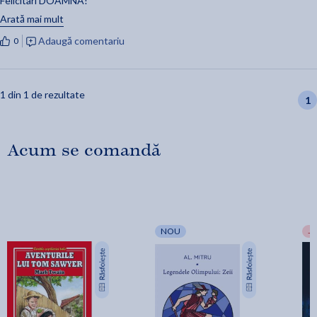
Felicitari DOAMNA!
Arată mai mult
Felicitari tuturor: donator, medic, pacient!
Adaugă comentariu
0
Cartea este o incantare si nu numai.
1 din 1 de rezultate
1
Acum se comandă
NOU
-