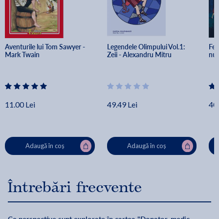
Aventurile lui Tom Sawyer - 
Legendele Olimpului Vol.1: 
Fet
Mark Twain
Zeii - Alexandru Mitru
num
11.00 Lei
49.49 Lei
40.
Adaugă în coș
Adaugă în coș
Întrebări frecvente