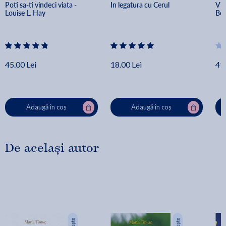
Poti sa-ti vindeci viata - 
In legatura cu Cerul
Via
Louise L. Hay
Bea
45.00 Lei
18.00 Lei
49.
Adaugă în coș
Adaugă în coș
De același autor