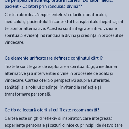
Ce perspective sunt explorate în cartea "Donator, medic,
pacient - Călători prin rânduiala divină"?
Cartea abordează experiențele și rolurile donatorului,
medicului și pacientului în contextul transplantului hepatic și al
terapiilor alternative. Acestea sunt integrate într-o viziune
spirituală, evidențiind rânduiala divină și credința în procesul de
vindecare.
Ce elemente unificatoare definesc conținutul cărții?
Textele sunt legate de explorarea spiritualității, a medicinei
alternative și a intervenției divine în procesele de boală și
vindecare. Cartea oferă o perspectivă asupra suferinței,
sănătății și a rolului credinței, invitând la reflecție și
transformare personală.
Ce tip de lectură oferă și cui îi este recomandată?
Cartea este un ghid reflexiv și inspirator, care integrează
experiențe personale și cazuri clinice cu principii de dezvoltare