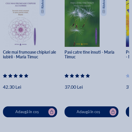
Cele mai frumoase chipiuri ale 
Pasi catre tine insuti - Maria 
Put
iubirii - Maria Timuc
Timuc
- M
42.30 Lei
37.00 Lei
37.
Adaugă în coș
Adaugă în coș