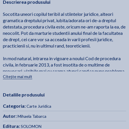
Descrierea produsului
Socotita uneori copilul teribil al stiintelor juridice, alteori
gramatica dreptului privat, iubita/adorata ori de-a dreptul
detestata, procedura civila este, oricum ne-am raporta la ea, de
neocolit. Pot da marturie studentii anului final de la facultatea
de drept, cei care vor sa acceada in varii profesii juridice,
practicienii si, nu in ultimul rand, teoreticienii.
In mod natural, intrarea in vigoare a noului Cod de procedura
civila, in februarie 2013, a fost insotita de o multime de
provocari, vizibile mai cu seama atunci cand se pune problema
Citește mai mult
interpretarii si aplicarii textelor sale intr-o situatie practica
concreta.
Detaliile produsului
Pentru a facilita depasirea acestor "necazuri”, autoarea,
membra in comisia de elaborare a noului Cod de procedura
Categoria:
Carte Juridica
civila si a Legii de punere in aplicare a codului, si-a propus ca
intr-un stil simplu si direct (in mod deliberat se adreseaza
Autor:
Mihaela Tabarca
lectorului folosind persoana I singular!) sa explice textele din
Editura:
SOLOMON
perspectiva practicianului care trebuie sa ofere solutii, fara sa