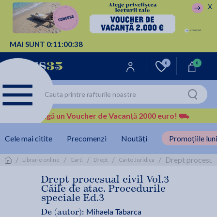
X
MAI SUNT
0:
11:
00:
37
0
0
Câștigă un Voucher de Vacanță 2000 euro!
⛟
Cele mai citite
Precomenzi
Noutăți
Promoțiile luni
/
/
/
/
/
Drept procesual
Librarie online
Carti
Drept
Carte Juridica
Drept procesual civil Vol.3
Căile de atac. Procedurile
speciale Ed.3
Mihaela Tabarca
De (autor):