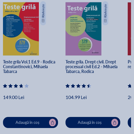
Teste grila Vol.1 Ed.9 - Rodica 
Teste grila. Drept civil. Drept 
Pro
Constantinovici, Mihaela 
procesual civil Ed.2 - Mihaela 
rev
Tabarca
Tabarca, Rodica 
Constantinovici, Viorel Mihai 
Ciobanu
149.00 Lei
104.99 Lei
20
Adaugă în coș
Adaugă în coș