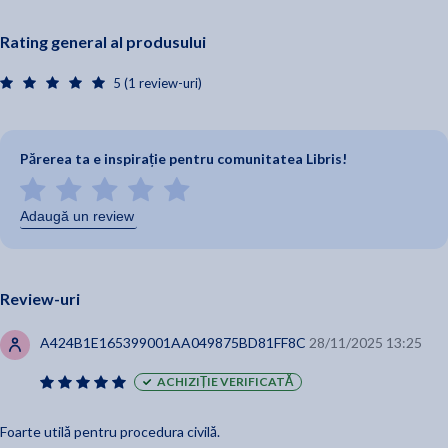
Rating general al produsului
5 (1 review-uri)
Părerea ta e inspirație pentru comunitatea Libris!
Adaugă un review
Review-uri
A424B1E165399001AA049875BD81FF8C
28/11/2025 13:25
ACHIZIȚIE VERIFICATĂ
Foarte utilă pentru procedura civilă.