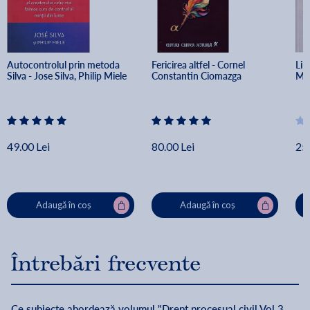
Autocontrolul prin metoda 
Fericirea altfel - Cornel 
Lili
Silva - Jose Silva, Philip Miele
Constantin Ciomazga
Mil
49.00 Lei
80.00 Lei
25.
Adaugă în coș
Adaugă în coș
Întrebări frecvente
Ce subiecte abordează volumul "Drept procesual civil Vol.3