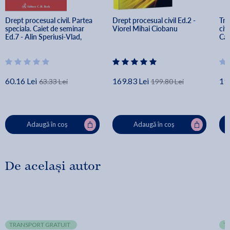
Drept procesual civil. Partea 
Drept procesual civil Ed.2 - 
Tra
speciala. Caiet de seminar 
Viorel Mihai Ciobanu
civi
Ed.7 - Alin Speriusi-Vlad, 
Cal
Claudia Rosu
60.16 Lei
169.83 Lei
19
63.33 Lei
199.80 Lei
Adaugă în coș
Adaugă în coș
De același autor
TRANSPORT GRATUIT
T