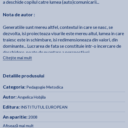
a deschide copilul catre lumea (auto)comunicarii...
Nota de autor :
Generatiile sunt mereu altfel, contextul in care se nasc, se
dezvolta, isi proiecteaza visurile este mereu altul, lumea in care
traiesc este in schimbare, isi redimensioneaza din valori, din
dominante... Lucrarea de fata se constituie intr-o incercare de
deschidere, poate de nuantare a perspectivei
Citește mai mult
viitorilor/actualilor educatori, prin ilustrarea unora dintre
reperele teoretice si aplicative care defines/individualizeaza
activitatile de educare a limbajului in etapa prescolaritatii.
Detaliile produsului
Context si contextualizare. Comunicare si autocomunicare...
Categoria:
Pedagogie Metodica
„Desenul meu nu infatisa o palarie. infatisa un sarpe boa care
mistuia un elefant. Am desenat atunci sarpele boa pe dinauntru,
Autor:
Angelica Hobjila
pentru ca astfel sa poata pricepe si oamenii mari. Ei au
Editura:
INSTITUTUL EUROPEAN
intotdeauna nevoie de lamuriri. [...] Oamenii mari nu pricep
singuri nimic, niciodata, si e obositor pentru copii sa le dea
An aparitie:
2008
intruna lamuriri peste lamuriri. "
Afisează mai mult
(Antoine de Saint-Exupfty)