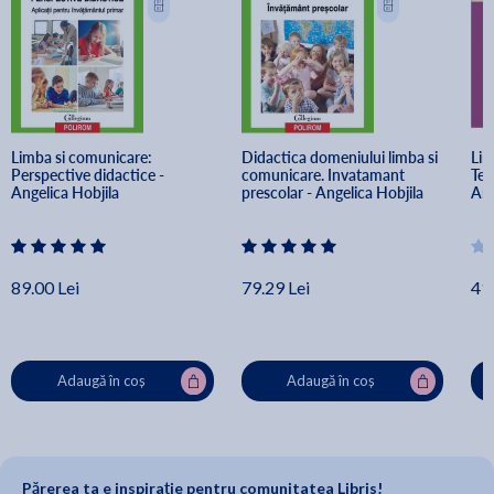
in aceasta problematica, in special pentru profesori,
metodisti, educatori.
Limba si comunicare: 
Didactica domeniului limba si 
Lim
Perspective didactice - 
comunicare. Invatamant 
Teo
Angelica Hobjila
prescolar - Angelica Hobjila
Ang
89.00 Lei
79.29 Lei
41.
Adaugă în coș
Adaugă în coș
Părerea ta e inspirație pentru comunitatea Libris!