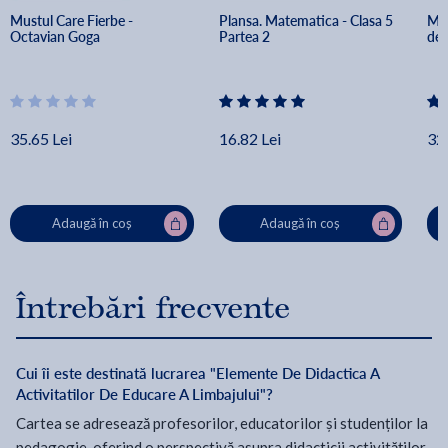
Mustul Care Fierbe - 
Plansa. Matematica - Clasa 5 
Mat
Octavian Goga
Partea 2
de 
35.65 Lei
16.82 Lei
32.
Adaugă în coș
Adaugă în coș
Întrebări frecvente
Cui îi este destinată lucrarea "Elemente De Didactica A
Activitatilor De Educare A Limbajului"?
Cartea se adresează profesorilor, educatorilor și studenților la
pedagogie, oferind o perspectivă asupra didacticii activităților