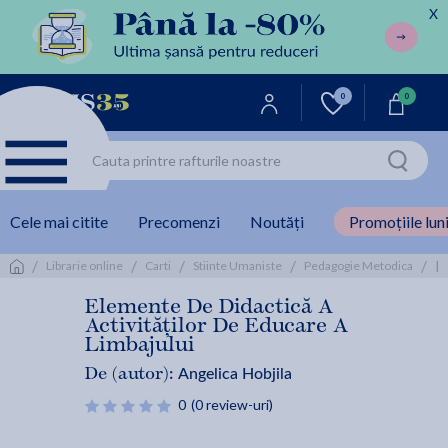
X
0
0
Cele mai citite
Precomenzi
Noutăți
Promoțiile luni
/
/
/
/
/
E
Librarie online
Carti
Stiinte Umaniste
Pedagogie Metodica
Elemente De Didactică A
Activităților De Educare A
Limbajului
Angelica Hobjila
De (autor):
0
(0 review-uri)