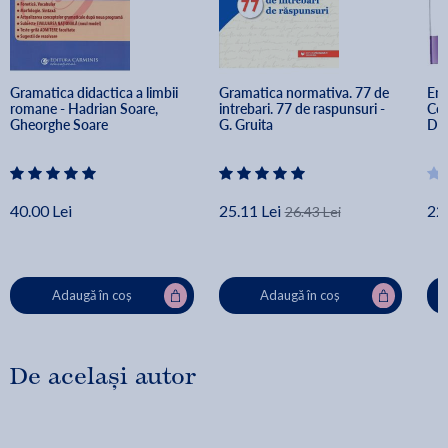
Gramatica didactica a limbii 
Gramatica normativa. 77 de 
Eng
romane - Hadrian Soare, 
intrebari. 77 de raspunsuri - 
Cor
Gheorghe Soare
G. Gruita
Dra
40.00 Lei
25.11 Lei
22.
26.43 Lei
Adaugă în coș
Adaugă în coș
De același autor