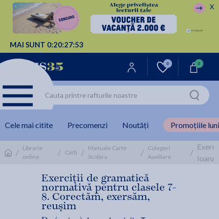
X
MAI SUNT
0:
20:
27:
53
0
0
Cele mai citite
Precomenzi
Noutăți
Promoțiile luni
Exerci
Librarie
Manuale Carte
Culegeri
/
/
/
/
/
Carti
online
Scolara
Auxiliare
Ioana
Exerciții de gramatică
normativă pentru clasele 7-
8. Corectăm, exersăm,
reușim