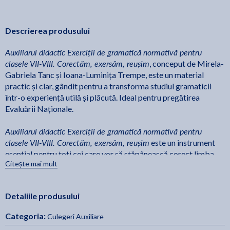
Descrierea produsului
Auxiliarul didactic Exerciții de gramatică normativă pentru
clasele VII-VIII. Corectăm, exersăm, reușim
, conceput de Mirela-
Gabriela Tanc și Ioana-Luminița Trempe, este un material
practic și clar, gândit pentru a transforma studiul gramaticii
într-o experiență utilă și plăcută. Ideal pentru pregătirea
Evaluării Naționale.
Auxiliarul didactic Exerciții de gramatică normativă pentru
clasele VII-VIII. Corectăm, exersăm, reușim
este un instrument
esențial pentru toți cei care vor să stăpânească corect limba
Citește mai mult
română și să obțină rezultate excelente la examenul de
Evaluare Națională.
Detaliile produsului
Ce găsești în el?
• Fișe clare, concentrate pe cele mai frecvente greșeli și
Categoria:
Culegeri Auxiliare
dificultăți gramaticale;