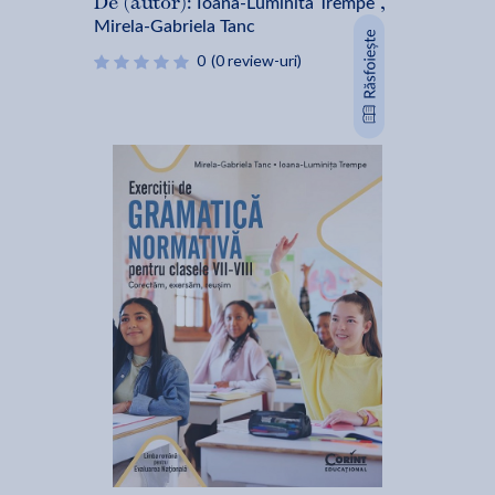
Ioana-Luminita Trempe
De (autor):
,
Mirela-Gabriela Tanc
0
(0 review-uri)