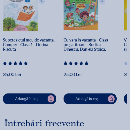
Supercaietul meu de vacanta. 
Cu vara in vacanta - Clasa 
Vac
Comper - Clasa 1 - Dorina 
pregatitoare - Rodica 
Cai
Riscuta
Dinescu, Daniela Stoica, 
si u
Carmen Minulescu
Rod
Cam
Sab
35.00 Lei
25.00 Lei
30.
Adaugă în coș
Adaugă în coș
Întrebări frecvente