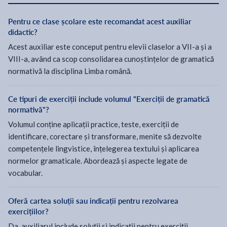
Pentru ce clase școlare este recomandat acest auxiliar
didactic?
Acest auxiliar este conceput pentru elevii claselor a VII-a și a
VIII-a, având ca scop consolidarea cunoștințelor de gramatică
normativă la disciplina Limba română.
Ce tipuri de exerciții include volumul "Exerciții de gramatică
normativă"?
Volumul conține aplicații practice, teste, exerciții de
identificare, corectare și transformare, menite să dezvolte
competențele lingvistice, înțelegerea textului și aplicarea
normelor gramaticale. Abordează și aspecte legate de
vocabular.
Oferă cartea soluții sau indicații pentru rezolvarea
exercițiilor?
Da, auxiliarul include soluții și indicații pentru exerciții,