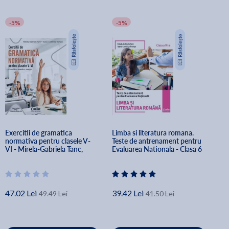
-5%
-5%
Exercitii de gramatica 
Limba si literatura romana. 
normativa pentru clasele V-
Teste de antrenament pentru 
VI - Mirela-Gabriela Tanc, 
Evaluarea Nationala - Clasa 6 
Ioana-Luminita Tremp
- Mirela-Gabriela Tanc, Ioana-
Luminita Trempe
47.02 Lei
39.42 Lei
49.49 Lei
41.50 Lei