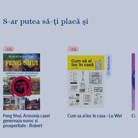
S-ar putea să-ți placă și
-5%
-5%
Feng Shui. Armonia casei 
Cum sa ai loc in casa - Lu Wei
Cri
genereaza noroc si 
prosperitate - Robert 
Hasinger