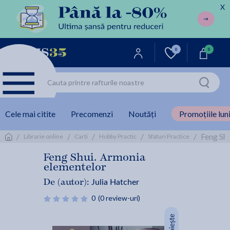
X
0
0
Cele mai citite
Precomenzi
Noutăți
Promoțiile luni
/
/
/
/
/
Feng Shu
Librarie online
Carti
Hobby Practic
Sfaturi Practice
Feng Shui. Armonia
elementelor
Julia Hatcher
De (autor):
0
(0 review-uri)