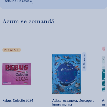
Adaugă un review
Acum se comandă
-
2+1 GRATIS
Rebus. Colectie 2024
Atlasul oceanelor. Descopera 
Ant
lumea marina
min