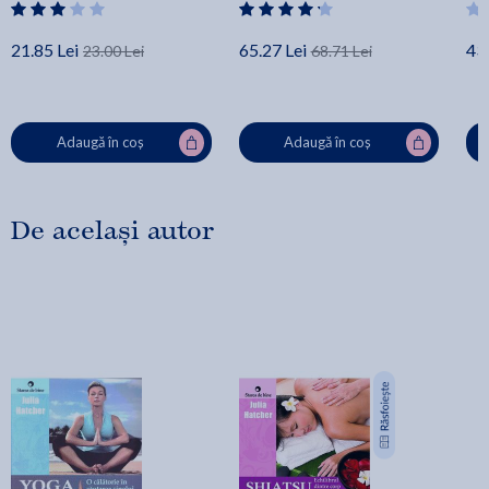
21.85 Lei
65.27 Lei
43.
23.00 Lei
68.71 Lei
Adaugă în coș
Adaugă în coș
De același autor