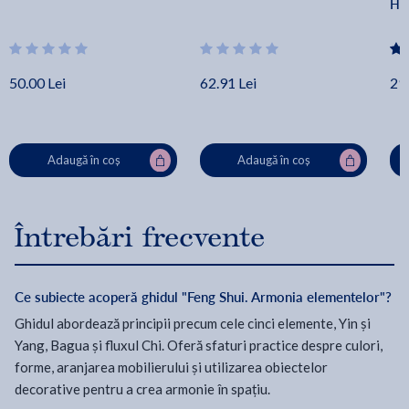
Her
50.00 Lei
62.91 Lei
29.
Adaugă în coș
Adaugă în coș
Întrebări frecvente
Ce subiecte acoperă ghidul "Feng Shui. Armonia elementelor"?
Ghidul abordează principii precum cele cinci elemente, Yin și
Yang, Bagua și fluxul Chi. Oferă sfaturi practice despre culori,
forme, aranjarea mobilierului și utilizarea obiectelor
decorative pentru a crea armonie în spațiu.