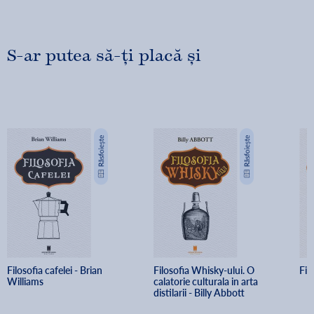
delicii, de la origine pana in zilele noastre. Indrazneste sa
explorezi lumea fascinanta a ciocolatei si bucura-te de sfaturi
si retete savuroase!
S-ar putea să-ți placă și
Filosofia cafelei - Brian 
Filosofia Whisky-ului. O 
Fil
Williams
calatorie culturala in arta 
distilarii - Billy Abbott