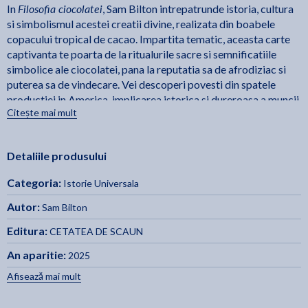
Filosofia ciocolatei
In
, Sam Bilton intrepatrunde istoria, cultura
si simbolismul acestei creatii divine, realizata din boabele
copacului tropical de cacao. Impartita tematic, aceasta carte
captivanta te poarta de la ritualurile sacre si semnificatiile
simbolice ale ciocolatei, pana la reputatia sa de afrodiziac si
puterea sa de vindecare. Vei descoperi povesti din spatele
productiei in America, implicarea istorica si dureroasa a muncii
Citește mai mult
fortate si exploatarii, dar si modul in care ciocolata a devenit un
simbol al placerii si luxului in cultura occidentala si in intreaga
lume.
Detaliile produsului
Ilustrata apetisant si plina de informatii fascinante, cartea se
Categoria:
Istorie Universala
incheie cu sfaturi pentru degustare si retete delicioase, menite
sa-ti satisfaca simturile si sa-ti ofere o experienta completa.
Autor:
Sam Bilton
Filosofia ciocolatei
nu este doar o carte despre dulciuri, ci o
Editura:
CETATEA DE SCAUN
calatorie in sufletul unei lumi fascinante, plina de traditii,
mistere si inspiratie pentru orice iubitor de frumusete si gust.
An aparitie:
2025
Afisează mai mult
Stiai ca ciocolata are o istorie plina de ritualuri si simboluri? In
Filosofia ciocolatei
cartea
, vei afla toate secretele acestei iubite