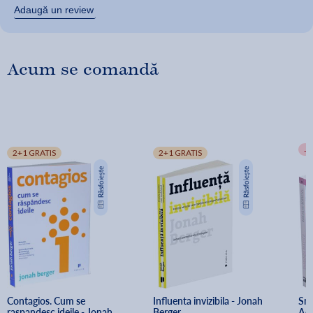
Adaugă un review
Acum se comandă
-
2+1 GRATIS
2+1 GRATIS
Contagios. Cum se 
Influenta invizibila - Jonah 
Sma
raspandesc ideile - Jonah 
Berger
Aer