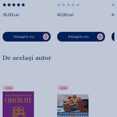
35.00 Lei
42.00 Lei
42.
Adaugă în coș
Adaugă în coș
De același autor
-10%
-10%