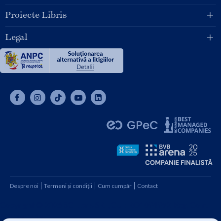
Proiecte Libris
Legal
Despre noi
Termeni și condiții
Cum cumpăr
Contact
Copyright © 2026 SC Libris SRL, CUI: RO1094992, Reg. Com.
J08/1997 1991