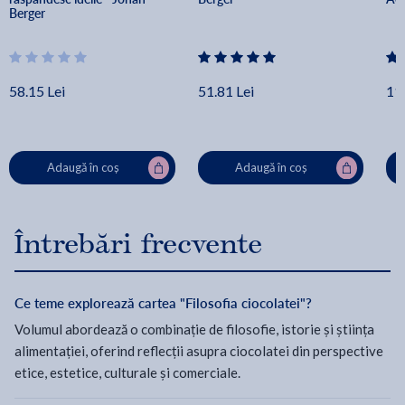
Berger
58.15 Lei
51.81 Lei
11.
Adaugă în coș
Adaugă în coș
Întrebări frecvente
Ce teme explorează cartea "Filosofia ciocolatei"?
Volumul abordează o combinație de filosofie, istorie și știința
alimentației, oferind reflecții asupra ciocolatei din perspective
etice, estetice, culturale și comerciale.