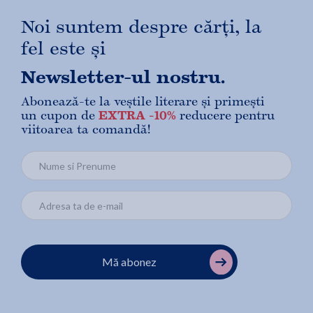
Noi suntem despre cărți, la
fel este și
Newsletter-ul nostru.
Abonează-te la veștile literare și primești
un cupon de
EXTRA -10%
reducere pentru
viitoarea ta comandă!
Mă abonez