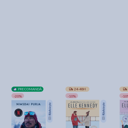
PRECOMANDĂ
24-48H
-20%
-10%
-10