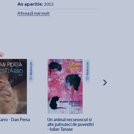
An aparitie:
2013
Afisează mai mult
%
iarro - Dan Persa
Un animal necunoscut si 
Futilitati electora
alte patruzeci de povestiri 
povesti de adorm
- Iulian Tanase
oameni mari - Ad
Bogatu, Adrian V