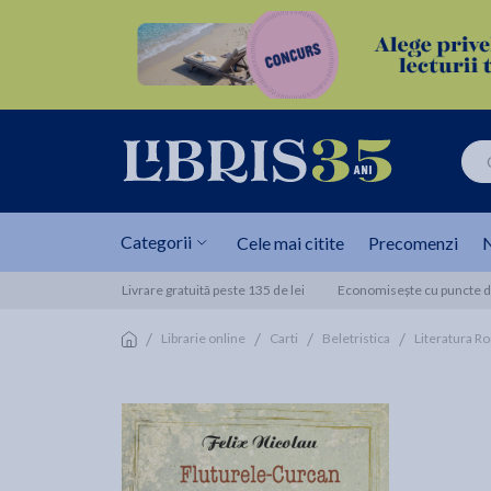
Categorii
Cele mai citite
Precomenzi
N
Livrare gratuită peste 135 de lei
Economisește cu puncte de
/
/
/
/
Librarie online
Carti
Beletristica
Literatura R