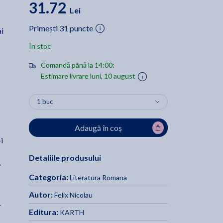
31.72
Lei
Primești 31 puncte
ai
În stoc
Comandă până la 14:00:
Estimare livrare luni, 10 august
Adaugă în coș
i
Detaliile produsului
,
Categoria:
Literatura Romana
Autor:
Felix Nicolau
r
Editura:
KARTH