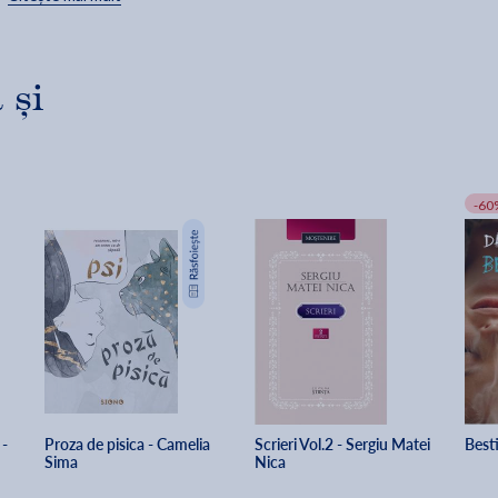
indemana, pe sub aripi. Specie hipersensibila, curcanii pot sa
sufere atacuri de cord sau de panica. in timpul unor teste ale
avioanelor U.S. Air Force s-a constatat decesul a mai multor
curcani din zona din cauza atacurilor cardiace. Remediul este
 și
aplicarea de laude si aplauze in zonele tumefiate.
Fluturele-curcan
este o specie incrucisata ce, paradoxal, nu
tolereaza fluturii si curcanii pur-sange. Exista zvonuri ca unele
exemplare modificate genetic pot rezista fara sa scrie chiar si 6
luni. Timp in care clocesc citind pe rupte.
-60
- 
Proza de pisica - Camelia 
Scrieri Vol.2 - Sergiu Matei 
Best
Sima
Nica