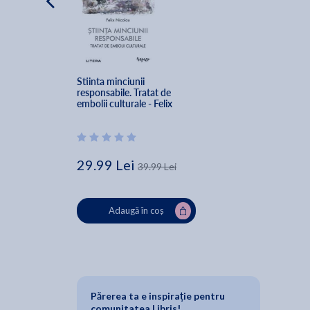
Stiinta minciunii 
responsabile. Tratat de 
embolii culturale - Felix 
Nicolau
29.99 Lei
39.99 Lei
Adaugă în coș
Părerea ta e inspirație pentru
comunitatea Libris!