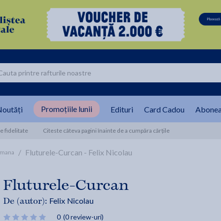
Promoțiile lunii
outăți
Edituri
Card Cadou
Abonea
 fidelitate
Citeste câteva pagini înainte de a cumpăra cărțile
/
Fluturele-Curcan - Felix Nicolau
omana
Fluturele-Curcan
Felix Nicolau
De (autor):
0
(0 review-uri)