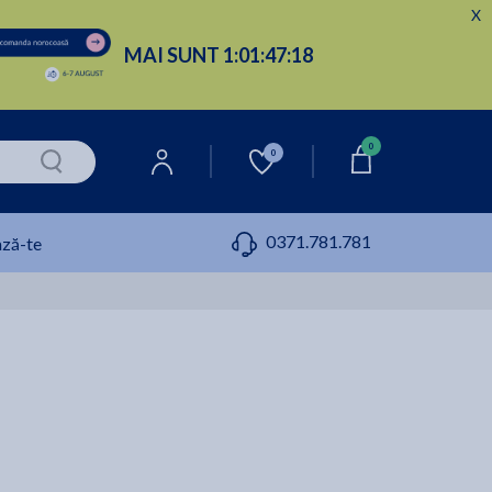
X
MAI SUNT
1:
01:
47:
17
0
0
0371.781.781
ză-te