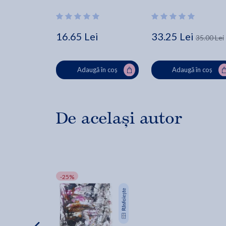
16.65 Lei
33.25 Lei
35.00 Lei
Adaugă în coș
Adaugă în coș
De același autor
-25%