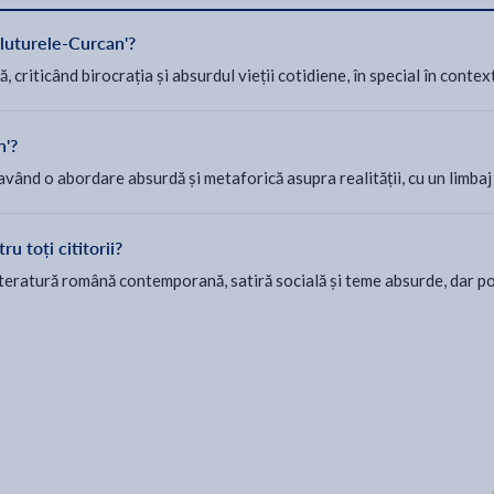
Fluturele-Curcan'?
, criticând birocrația și absurdul vieții cotidiene, în special în con
n'?
 având o abordare absurdă și metaforică asupra realității, cu un limbaj
u toți cititorii?
iteratură română contemporană, satiră socială și teme absurde, dar po