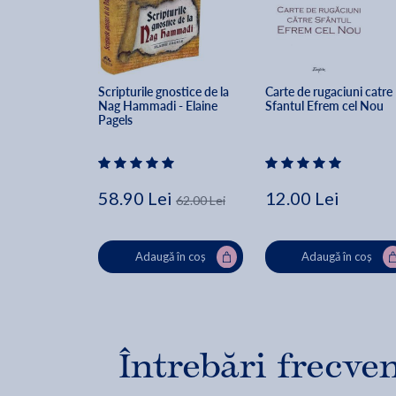
Scripturile gnostice de la 
Carte de rugaciuni catre 
Nag Hammadi - Elaine 
Sfantul Efrem cel Nou
Pagels
58.90 Lei
12.00 Lei
62.00 Lei
Adaugă în coș
Adaugă în coș
Întrebări frecve