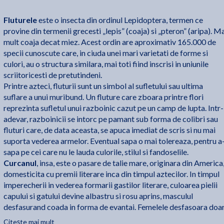
Fluturele
este o insecta din ordinul Lepidoptera, termen ce
provine din termenii grecesti „lepis” (coaja) si „pteron” (aripa). M
mult coaja decat miez. Acest ordin are aproximativ 165.000 de
specii cunoscute care, in ciuda unei mari varietati de forme si
culori, au o structura similara, mai toti fiind inscrisi in uniunile
scriitoricesti de pretutindeni.
Printre azteci, fluturii sunt un simbol al sufletului sau ultima
suflare a unui muribund. Un fluture care zboara printre flori
reprezinta sufletul unui razboinic cazut pe un camp de lupta. Intr-
adevar, razboinicii se intorc pe pamant sub forma de colibri sau
fluturi care, de data aceasta, se apuca imediat de scris si nu mai
suporta vederea armelor. Eventual sapa o mai tolereaza, pentru a-
sapa pe cei care nu le lauda culorile, stilul si fandoselile.
Curcanul
, insa, este o pasare de talie mare, originara din America
domesticita cu premii literare inca din timpul aztecilor. In timpul
imperecherii in vederea formarii gastilor literare, culoarea pielii
capului si gatului devine albastru si rosu aprins, masculul
desfasurand coada in forma de evantai. Femelele desfasoara doa
sunete guturale: glu-glu-glu! si recita cu gravitate ce le vine la
Citește mai mult