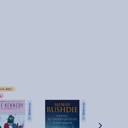
24-48H
%
-15%