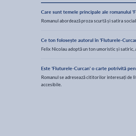
Care sunt temele principale ale romanului '
Romanul abordează proza scurtă și satira socială
Ce ton folosește autorul în 'Fluturele-Curca
Felix Nicolau adoptă un ton umoristic și satiric,
Este 'Fluturele-Curcan' o carte potrivită pentr
Romanul se adresează cititorilor interesați de l
accesibile.