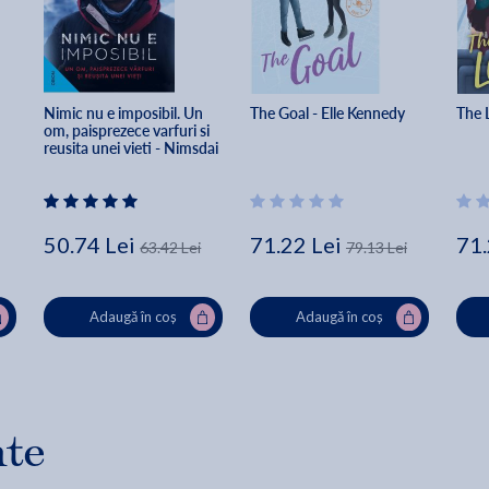
Nimic nu e imposibil. Un 
The Goal - Elle Kennedy
The 
om, paisprezece varfuri si 
reusita unei vieti - Nimsdai 
Purja
50.74 Lei
71.22 Lei
71.
63.42 Lei
79.13 Lei
Adaugă în coș
Adaugă în coș
nte