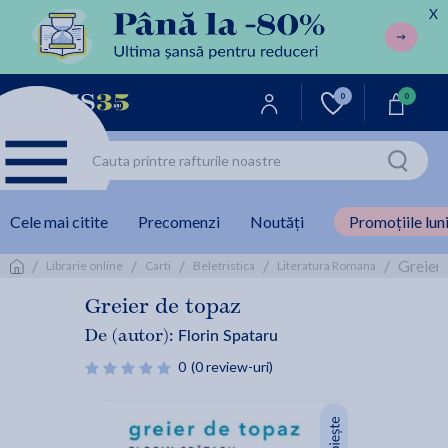
X
0
0
Cele mai citite
Precomenzi
Noutăți
Promoțiile luni
/
/
/
/
/
Greier 
Librarie online
Carti
Beletristica
Literatura Romana
Greier de topaz
Florin Spataru
De (autor):
0
(0 review-uri)