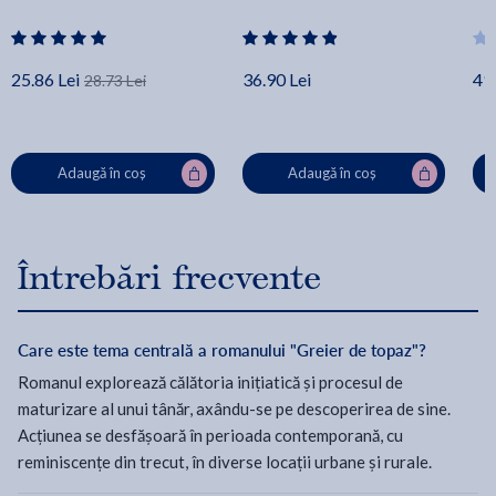
25.86 Lei
36.90 Lei
49.
28.73 Lei
Adaugă în coș
Adaugă în coș
Întrebări frecvente
Care este tema centrală a romanului "Greier de topaz"?
Romanul explorează călătoria inițiatică și procesul de
maturizare al unui tânăr, axându-se pe descoperirea de sine.
Acțiunea se desfășoară în perioada contemporană, cu
reminiscențe din trecut, în diverse locații urbane și rurale.