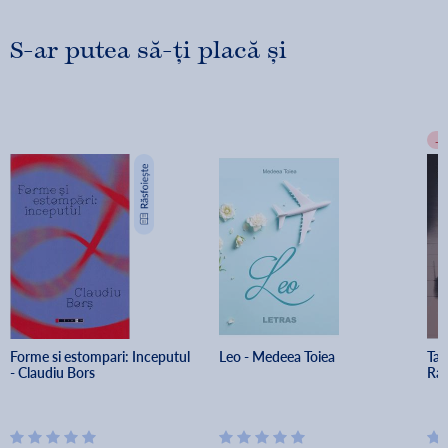
S-ar putea să-ți placă și
-
Forme si estompari: Inceputul 
Leo - Medeea Toiea
Tan
- Claudiu Bors
Rad