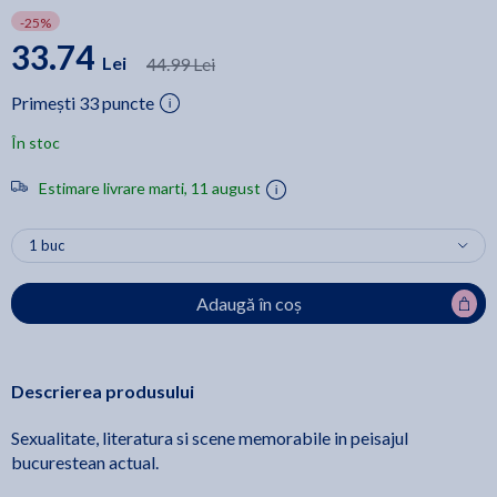
-25%
33.74
Lei
44.99 Lei
Primești 33 puncte
În stoc
Estimare livrare marti, 11 august
Adaugă în coș
Descrierea produsului
Sexualitate, literatura si scene memorabile in peisajul
bucurestean actual.