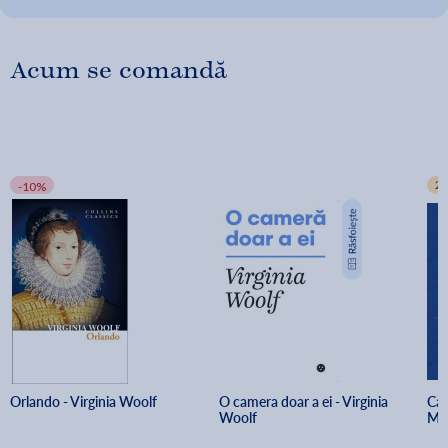
Acum se comandă
2+
-10%
Orlando - Virginia Woolf
O camera doar a ei - Virginia 
Ca 
Woolf
Mul