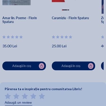
Amar lin. Poeme - Florin 
Caramiziu - Florin Spataru
Zor 
Spataru
Spa
35.00 Lei
25.00 Lei
40.
Adaugă în coș
Adaugă în coș
Părerea ta e inspirație pentru comunitatea Libris!
Adaugă un review