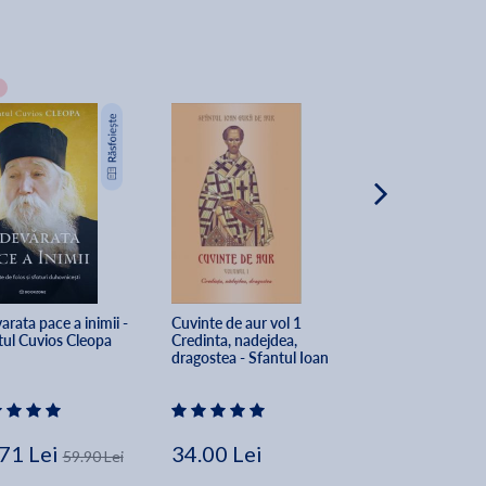
rata pace a inimii - 
Cuvinte de aur vol 1 
Cuvinte de aur vo
tul Cuvios Cleopa
Credinta, nadejdea, 
Smerenia, mandri
dragostea - Sfantul Ioan 
ingamfarea - Sfa
Gura de Aur
Gura de Aur
71 Lei
34.00 Lei
23.00 Lei
59.90 Lei