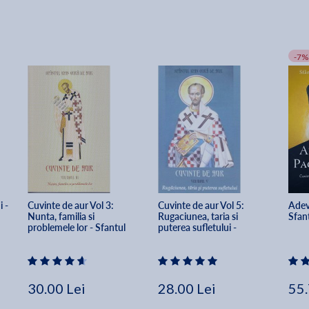
-7%
 - 
Cuvinte de aur Vol 3: 
Cuvinte de aur Vol 5: 
Adeva
Nunta, familia si 
Rugaciunea, taria si 
Sfan
problemele lor - Sfantul 
puterea sufletului - 
Ioan Gura de Aur
Sfantul Ioan Gura De Aur
30.00 Lei
28.00 Lei
55.