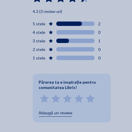
4.3 (3 review-uri)
5 stele
2
4 stele
0
3 stele
1
2 stele
0
1 stele
0
Părerea ta e inspirație pentru
comunitatea Libris!
Adaugă un review