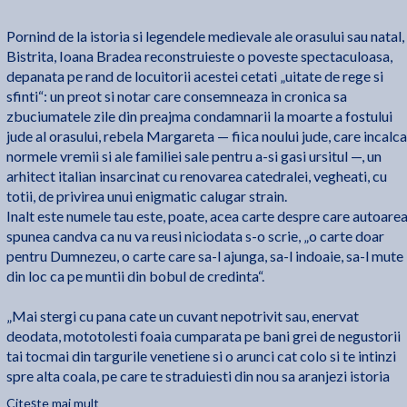
Pornind de la istoria si legendele medievale ale orasului sau natal,
Bistrita, Ioana Bradea reconstruieste o poveste spectaculoasa,
depanata pe rand de locuitorii acestei cetati „uitate de rege si
sfinti“: un preot si notar care consemneaza in cronica sa
zbuciumatele zile din preajma condamnarii la moarte a fostului
jude al orasului, rebela Margareta — fiica noului jude, care incalca
normele vremii si ale familiei sale pentru a-si gasi ursitul —, un
arhitect italian insarcinat cu renovarea catedralei, vegheati, cu
totii, de privirea unui enigmatic calugar strain.
Inalt este numele tau este, poate, acea carte despre care autoare
spunea candva ca nu va reusi niciodata s-o scrie, „o carte doar
pentru Dumnezeu, o carte care sa-l ajunga, sa-l indoaie, sa-l mute
din loc ca pe muntii din bobul de credinta“.
„Mai stergi cu pana cate un cuvant nepotrivit sau, enervat
deodata, mototolesti foaia cumparata pe bani grei de negustorii
tai tocmai din targurile venetiene si o arunci cat colo si te intinzi
spre alta coala, pe care te straduiesti din nou sa aranjezi istoria
cum se cuvine, sa asterni aici toate faptele cetatii — uneori
Citește mai mult