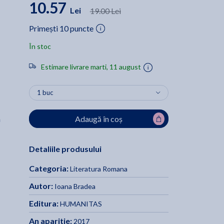
10.57
Lei
19.00 Lei
Primești 10 puncte
În stoc
Estimare livrare marti, 11 august
Adaugă în coș
a
Detaliile produsului
Categoria:
Literatura Romana
Autor:
Ioana Bradea
Editura:
HUMANITAS
An aparitie:
2017