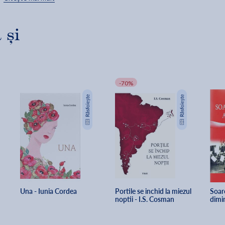
sangeroase, pacatoase ori nerusinate, alteori glorioase si pline de
surprize, uneori preschimbate in incredibile fapte de arme inaltat
spre slava lui Dumnezeu, alteori patate de impostori, curve si
 și
soldati idioti — oricum or fi fost, este destinul tau sa ilustrezi,
poate chiar sa indrepti si, in cele din urma, sa fauresti respiratia
atat de zbuciumata a cetatii.“
Ilustratia copertei: Poarta Spitalului, Bistrita, desen realizat de
-70%
Miron Alexandru David, 6 ani, in cadrul atelierului de pictura al
Clubului Scenica, Bistrita.
Carte recomandata de
Radu Paraschivescu
in cadrul proiectulu
Libris, "
Oameni si carti
".
Una - Iunia Cordea
Portile se inchid la miezul 
Soare
noptii - I.S. Cosman
dimi