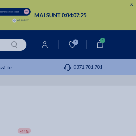
X
MAI SUNT
0:
04:
07:
24
0
0
0371.781.781
ză-te
-44%