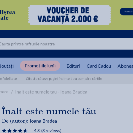
Promoțiile lunii
outăți
Edituri
Card Cadou
Abonea
 fidelitate
Citeste câteva pagini înainte de a cumpăra cărțile
/
Inalt este numele tau - Ioana Bradea
omana
Înalt este numele tău
Ioana Bradea
De (autor):
4.3
(3 reviews)