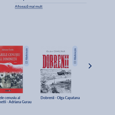
Afisează mai mult
e
i
le cenusiu al 
Dobrenii - Olga Capatana
Floarea de castan
netii - Adriana Gurau
Tatinana Ancuta