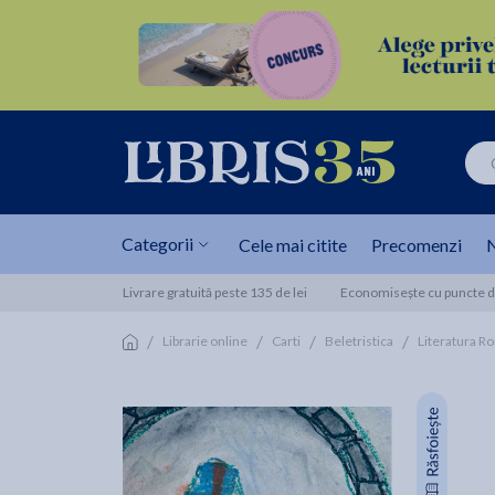
Categorii
Cele mai citite
Precomenzi
N
Livrare gratuită peste 135 de lei
Economisește cu puncte de
/
/
/
/
Librarie online
Carti
Beletristica
Literatura R