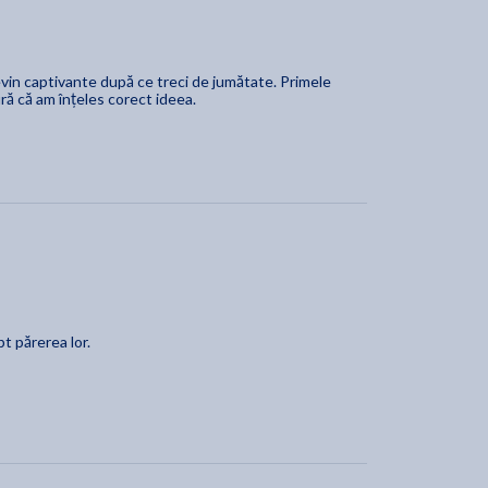
devin captivante după ce treci de jumătate. Primele
ură că am înțeles corect ideea.
pt părerea lor.