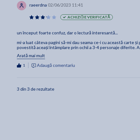
raeerdna
02/06/2023 11:41
ACHIZIȚIE VERIFICATĂ
un început foarte confuz, dar o lectură interesantă...
mi-a luat câteva pagini să-mi dau seama ce-i cu această carte și
povestită aceași întâmplare prin ochii a 3-4 personaje diferite. 
primul pov era al 2lea și viceversa. Nu mi-a plăcut deloc cum e scr
Arată mai mult
personalitatea personajului), devine foarte confuz pentru prima pa
un limbaj vulgar pe dinafară. Dar ador cum e scrisă restul cărții și 
Adaugă comentariu
1
lectură scurtă și interesantă care te pune puțin pe gândit și răst
care le poți interpreta.
Mă bucur că am cumpărat-o, chiar voiam să am mai mulți autori 
3 din 3 de rezultate