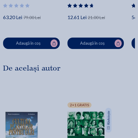
63.20 Lei
12.61 Lei
56.
79.00 Lei
21.00 Lei
Adaugă în coș
Adaugă în coș
De același autor
2+1 GRATIS