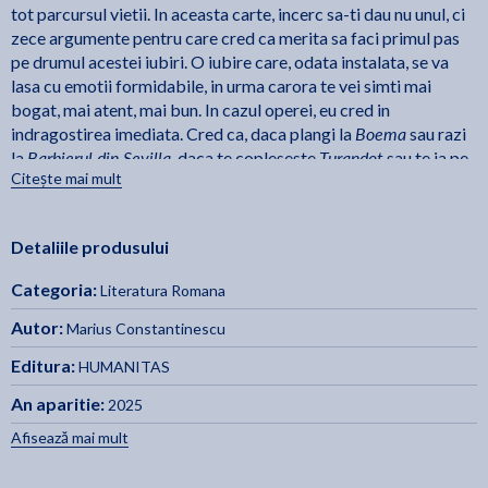
tot parcursul vietii. In aceasta carte, incerc sa-ti dau nu unul, ci
zece argumente pentru care cred ca merita sa faci primul pas
pe drumul acestei iubiri. O iubire care, odata instalata, se va
lasa cu emotii formidabile, in urma carora te vei simti mai
bogat, mai atent, mai bun. In cazul operei, eu cred in
Boema
indragostirea imediata. Cred ca, daca plangi la
sau razi
Barbierul din Sevilla
Turandot
la
, daca te copleseste
sau te ia pe
Citește mai mult
Tristan si Isolda
sus
, opera te-a castigat, iar tu ai castigat infinit
mai mult. Altfel, sigur, se poate ajunge la opera si timid,
respectuos, dramuit, dar ai trecut la umar pe langa pasiune, iar
Detaliile produsului
pasiunea e tot ce poate fi mai definitoriu pentru aceasta arta a
artelor. - Marius Constantinescu
Categoria:
Literatura Romana
Am parcurs cele zece capitole ale volumului Iti place opera? ca
Autor:
Marius Constantinescu
pe un roman de aventuri: ritmul alert al lui Marius
Editura:
HUMANITAS
Constantinescu te face sa intorci pagina repede pentru a nu
pierde continuarea, lasandu-mi la sfarsit impresia ca am asistat
An aparitie:
2025
la o mini-serie documentara plina de eruditie, pasiune si umor.
Afisează mai mult
Ilustratiile superbe ale Anei Alfianu au avut si ele un rol
insemnat in crearea acestei impresii. Era nevoie in peisajul