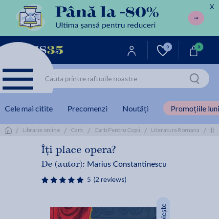
X
0
0
Cele mai citite
Precomenzi
Noutăți
Promoțiile luni
/
/
/
/
/
It
Librarie online
Carti
Carti Pentru Copii
Literatura Romana
Îți place opera?
Marius Constantinescu
De (autor):
5
(2 reviews)