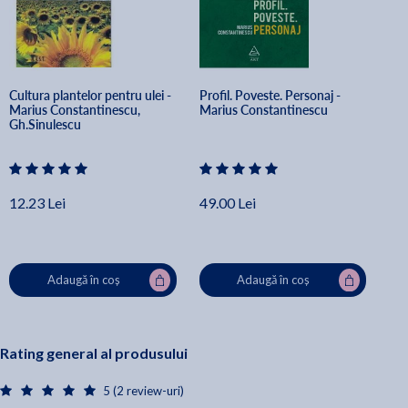
Cultura plantelor pentru ulei - 
Profil. Poveste. Personaj - 
Marius Constantinescu, 
Marius Constantinescu
Gh.Sinulescu
12.23 Lei
49.00 Lei
Adaugă în coș
Adaugă în coș
Rating general al produsului
5 (2 review-uri)