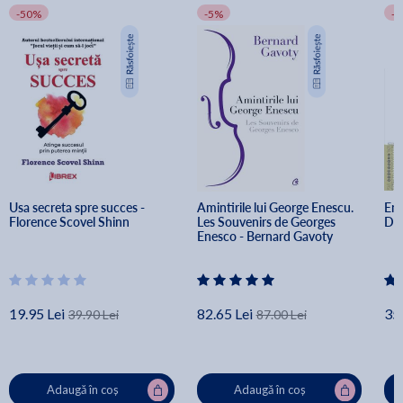
-50%
-5%
-
Usa secreta spre succes - 
Amintirile lui George Enescu. 
Ene
Florence Scovel Shinn
Les Souvenirs de Georges 
Da
Enesco - Bernard Gavoty
19.95 Lei
82.65 Lei
35.
39.90 Lei
87.00 Lei
Adaugă în coș
Adaugă în coș