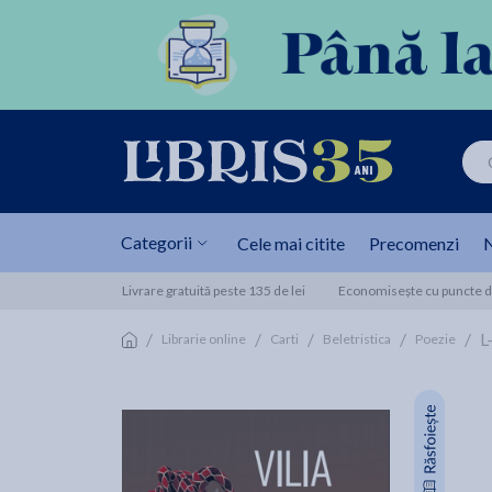
Categorii
Cele mai citite
Precomenzi
N
Livrare gratuită peste 135 de lei
Economisește cu puncte de
/
/
/
/
/
L
Librarie online
Carti
Beletristica
Poezie