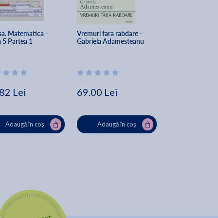
sa. Matematica - 
Vremuri fara rabdare - 
Nutrivor - Sarah 
 5 Partea 1
Gabriela Adamesteanu
Ballantyne
82 Lei
69.00 Lei
55.71 Lei
59
Adaugă în coș
Adaugă în coș
Adaugă în