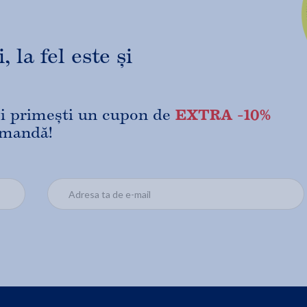
 la fel este și
EXTRA -10%
 și primești un cupon de
omandă!