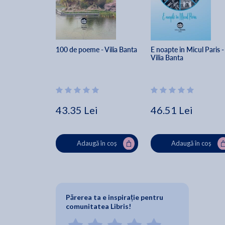
100 de poeme - Vilia Banta
E noapte in Micul Paris -
Vilia Banta
43.35 Lei
46.51 Lei
Adaugă în coș
Adaugă în coș
Părerea ta e inspirație pentru
comunitatea Libris!