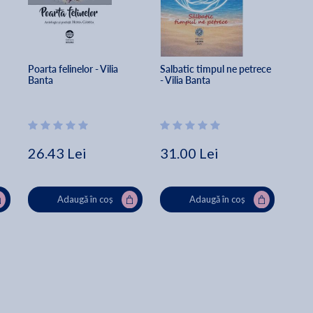
 
Poarta felinelor - Vilia 
Salbatic timpul ne petrece 
Banta
- Vilia Banta
26.43 Lei
31.00 Lei
Adaugă în coș
Adaugă în coș