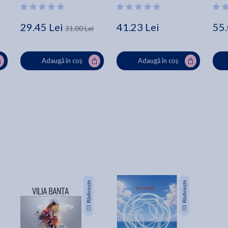
Only wet sands lay here anymore
Behind the albatrosses' vigilant hearts.
29.45 Lei
41.23 Lei
55.
31.00 Lei
Adaugă în coș
Adaugă în coș