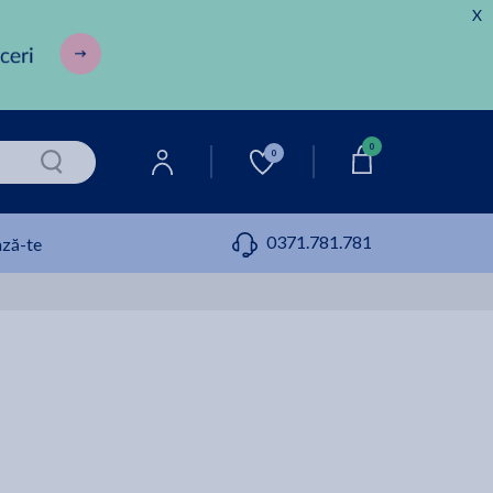
X
0
0
0371.781.781
ză-te