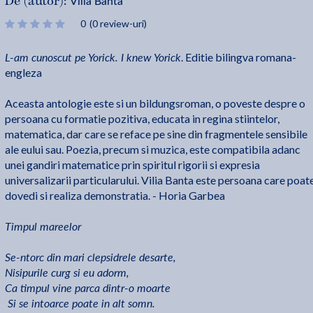
Vilia Banta
De (autor):
0
(0 review-uri)
L-am cunoscut pe Yorick. I knew Yorick
. Editie bilingva romana-
engleza
Aceasta antologie este si un bildungsroman, o poveste despre o
persoana cu formatie pozitiva, educata in regina stiintelor,
matematica, dar care se reface pe sine din fragmentele sensibile
ale eului sau. Poezia, precum si muzica, este compatibila adanc
unei gandiri matematice prin spiritul rigorii si expresia
universalizarii particularului. Vilia Banta este persoana care poat
dovedi si realiza demonstratia. - Horia Garbea
Timpul mareelor
Se-ntorc din mari clepsidrele desarte,
Nisipurile curg si eu adorm,
Ca timpul vine parca dintr-o moarte
Si se intoarce poate in alt somn.