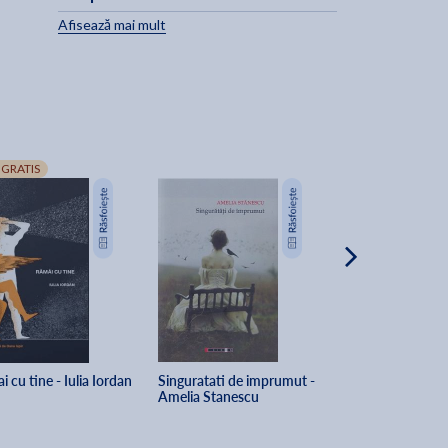
Afisează mai mult
 GRATIS
 cu tine - Iulia Iordan
Singuratati de imprumut - 
Simplicitate - Tat
Amelia Stanescu
Stoicescu