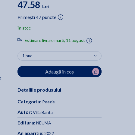
47.58
Lei
Primești 47 puncte
În stoc
Estimare livrare marti, 11 august
Adaugă în coș
e
Detaliile produsului
Categoria:
Poezie
Autor:
Vilia Banta
Editura:
NEUMA
An aparitie:
2022