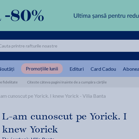
Promoțiile lunii
outăți
Edituri
Card Cadou
Abonea
 fidelitate
Citeste câteva pagini înainte de a cumpăra cărțile
-am cunoscut pe Yorick. I knew Yorick - Vilia Banta
L-am cunoscut pe Yorick. I
knew Yorick