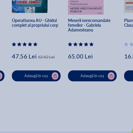
Operatiunea AU - Ghidul 
Meserii nerecomandate 
Plan
complet al propriului corp
femeilor - Gabriela 
Clasa
Adamesteanu
47.56 Lei
65.00 Lei
16.
63.42 Lei
Adaugă în coș
Adaugă în coș