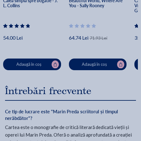
Calea simpla spre bogatie - J. 
Beautiful World, Where Are 
Cai
L. Collins
You - Sally Rooney
Vre
Geo
Cer
54.00 Lei
64.74 Lei
35.
71.93 Lei
Adaugă în coș
Adaugă în coș
Întrebări frecvente
Ce tip de lucrare este "Marin Preda scriitorul și timpul
nerăbdător"?
Cartea este o monografie de critică literară dedicată vieții și
operei lui Marin Preda. Oferă o analiză aprofundată a creației