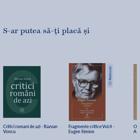
S-ar putea să-ți placă și
Critici romani de azi - Razvan 
Fragmente critice Vol.4 - 
O i
Voncu
Eugen Simion
Ale