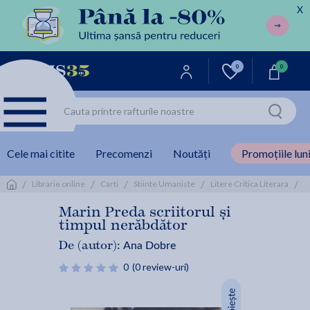
X
0
0
Cele mai citite
Precomenzi
Noutăți
Promoțiile luni
/
/
/
/
/
M
Librarie online
Carti
Stiinte Umaniste
Litere Critica Literara
Marin Preda scriitorul și
timpul nerăbdător
Ana Dobre
De (autor):
0
(0 review-uri)