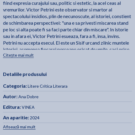
fiind expresia curajului sau, politic si estetic, la acel ceas al
vremurilor. Victor Petrini este observator si martor al
spectacolului insidios, plin de necunoscute, al istoriei, constient
de schimbarea perspectivei: "una e sa privesti miscarea stand
pe loc si alta poate fi sa faci parte chiar din miscare". In istorie
sau in afara ei, Victor Petrini esueaza, fara a fi, insa, invins.
Petrini nu accepta esecul. El este un Sisif urcand zilnic muntele
istoriei, asemenea fiecarei persoane oricat de umile, caci orice
Citește mai mult
individ face, pe acest pamant, istorie. Esuand in istorie, el cauta
implinirea in/prin iubire, caci omul nu poate trai fara a avea un
scop, un tel, un ideal. Nu se implineste ca eu social si aspira la
Detaliile produsului
implinirea de sine, fiind tentat sa afirme puterea dragostei
asupra oricaror intemperii sau furtuni ale istoriei. Destinul lui
Categoria:
Litere Critica Literara
este dublu tragic, intrucat el esueaza si in istorie si in iubire.
Privit din exterior, el are toate datele unui om care a esuat. Dar,
Autor:
Ana Dobre
in raport cu propria devenire interioara, Petrini este un
Editura:
VINEA
invingator. Important nu este numai cum te vad altii, ci cum te
vezi in determinarile tale solitare, in raport cu propriile
An aparitie:
2024
posibilitati, acolo unde omul poate invinge chiar si o istorie
Afisează mai mult
absurda. - Ana Dobre