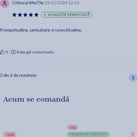
Cititorul 84e73e
19/11/2024 12:16
ACHIZIȚIE VERIFICATĂ
Promptitudine, seriozitate si corectitudine.
Adaugă comentariu
0
2 din 2 de rezultate
1
Acum se comandă
-5%
TRANSPORT GRATUIT
-10%
-