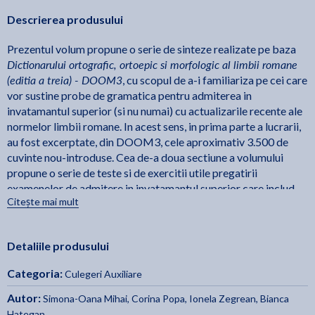
Descrierea produsului
Prezentul volum propune o serie de sinteze realizate pe baza
Dictionarului ortografic, ortoepic si morfologic al limbii romane
(editia a treia) - DOOM3
, cu scopul de a-i familiariza pe cei care
vor sustine probe de gramatica pentru admiterea in
invatamantul superior (si nu numai) cu actualizarile recente ale
normelor limbii romane. In acest sens, in prima parte a lucrarii,
au fost excerptate, din DOOM3, cele aproximativ 3.500 de
cuvinte nou-introduse. Cea de-a doua sectiune a volumului
propune o serie de teste si de exercitii utile pregatirii
examenelor de admitere in invatamantul superior care includ
Citește mai mult
notiuni de gramatica normativa.
Consideram ca prezenta lucrare de sinteza poate fi utila nu
Detaliile produsului
doar elevilor care vor sustine examene de admitere in
invatamantul superior, ci si tuturor celor interesati sa
Categoria:
Culegeri Auxiliare
vorbeasca si sa scrie corect in limba romana.
Autor:
Simona-Oana Mihai
,
Corina Popa
,
Ionela Zegrean
,
Bianca
Hategan