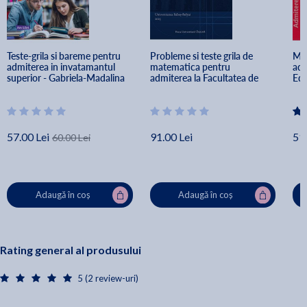
Teste-grila si bareme pentru 
Probleme si teste grila de 
Mat
admiterea in invatamantul 
matematica pentru 
adm
superior - Gabriela-Madalina 
admiterea la Facultatea de 
Ed.
Nitulescu, Mihaela-Elena 
Matematica si Informatica - 
Cer
Pastrascu
Mihai Nechita, Rares Cotoi, 
Bog
Cristian Cretu
Fui
Nic
57.00 Lei
91.00 Lei
51.
60.00 Lei
Adaugă în coș
Adaugă în coș
Rating general al produsului
5 (2 review-uri)