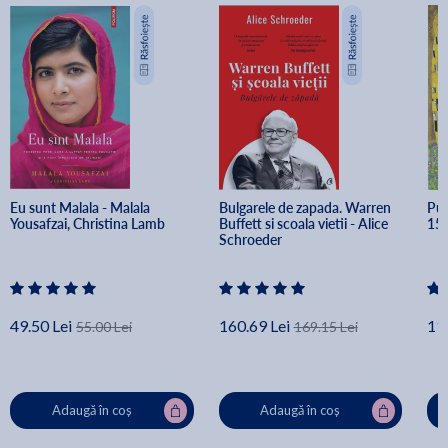
Eu sunt Malala - Malala 
Bulgarele de zapada. Warren 
Put
Yousafzai, Christina Lamb
Buffett si scoala vietii - Alice 
15 
Schroeder
49.50 Lei
160.69 Lei
11
55.00 Lei
169.15 Lei
Adaugă în coș
Adaugă în coș