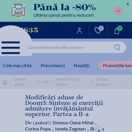
X
0
0
Cele mai citite
Precomenzi
Noutăți
Promoțiile luni
M
Librarie
Manuale Carte
Culegeri
/
/
/
/
/
Carti
online
Scolara
Auxiliare
C
Modificări aduse de
Doom3: Sinteze și exerciții
admitere învățământul
superior. Partea a II-a
Simona-Oana Mihai
De (autor):
,
Corina Popa
Ionela Zegrean
Bianca
,
,