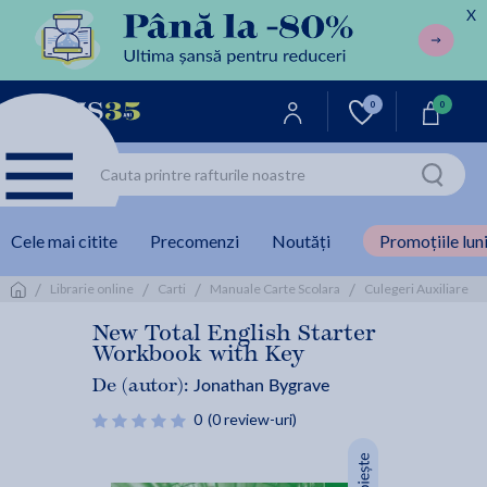
X
0
0
Cele mai citite
Precomenzi
Noutăți
Promoțiile luni
/
/
/
/
/
Librarie online
Carti
Manuale Carte Scolara
Culegeri Auxiliare
New Total English Starter
Workbook with Key
Jonathan Bygrave
De (autor):
0
(0 review-uri)