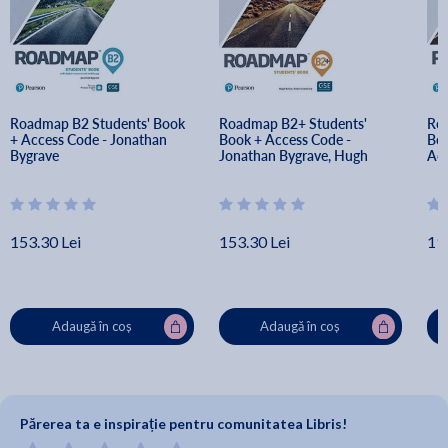
Roadmap B2 Students' Book 
Roadmap B2+ Students' 
Roa
+ Access Code - Jonathan 
Book + Access Code - 
Boo
Bygrave
Jonathan Bygrave, Hugh 
Acc
Dellar, Andrew Walkley
Byg
An
153.30 Lei
153.30 Lei
19
Adaugă în coș
Adaugă în coș
Părerea ta e inspirație pentru comunitatea Libris!