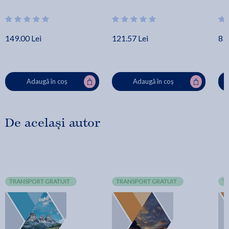
Vocabulary Trainer - 
Araminta Crace, Richard 
Acklam
149.00 Lei
121.57 Lei
83.
Adaugă în coș
Adaugă în coș
De același autor
TRANSPORT GRATUIT
TRANSPORT GRATUIT
T