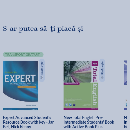
S-ar putea să-ți placă și
TRANSPORT GRATUIT
Expert Advanced Student's 
New Total English Pre-
New
Resource Book with key - Jan 
Intermediate Students' Book 
Int
Bell, Nick Kenny
with Active Book Plus 
Key