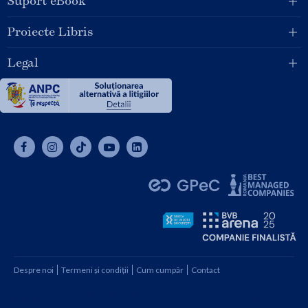
Suport eBook
Proiecte Libris
Legal
Despre noi
Termeni și condiții
Cum cumpăr
Contact
Copyright © 2026 SC Libris SRL, CUI: RO1094992, Reg. Com.