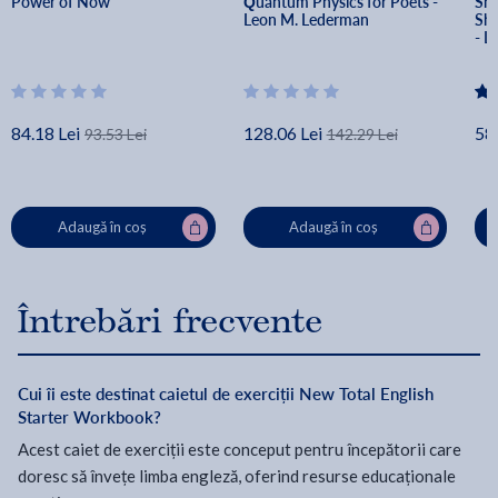
Power of Now
Quantum Physics for Poets - 
Sha
Leon M. Lederman
Sha
- L
84.18 Lei
128.06 Lei
58.
93.53 Lei
142.29 Lei
Adaugă în coș
Adaugă în coș
Întrebări frecvente
Cui îi este destinat caietul de exerciții New Total English
Starter Workbook?
Acest caiet de exerciții este conceput pentru începătorii care
doresc să învețe limba engleză, oferind resurse educaționale