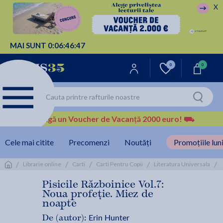
X
MAI SUNT
0:
06:
46:
46
0
0
Câștigă un Voucher de Vacanță 2000 euro!
⛟
Cele mai citite
Precomenzi
Noutăți
Promoțiile luni
/
/
/
/
/
Librarie online
Carti
Carti Pentru Copii
Literatura Universala
Pisicile Războinice Vol.7:
Noua profeție. Miez de
noapte
Erin Hunter
De (autor):