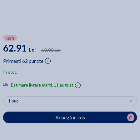
-10%
62.91
Lei
69.90 Lei
Primești 62 puncte
În stoc
Estimare livrare marti, 11 august
Adaugă în coș