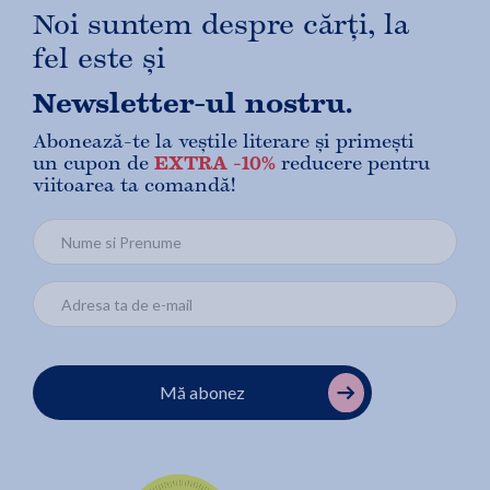
Noi suntem despre cărți, la
fel este și
Newsletter-ul nostru.
Abonează-te la veștile literare și primești
un cupon de
EXTRA -10%
reducere pentru
viitoarea ta comandă!
Mă abonez