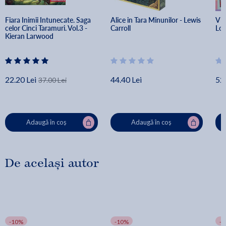
Fiara Inimii Intunecate. Saga 
Alice in Tara Minunilor - Lewis 
Via
celor Cinci Taramuri. Vol.3 - 
Carroll
Lot
Kieran Larwood
22.20 Lei
44.40 Lei
52.
37.00 Lei
Adaugă în coș
Adaugă în coș
De același autor
-10%
-10%
-