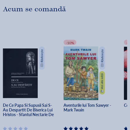
Acum se comandă
-10%
-
De Ce Papa Si Supusii Sai S-
Aventurile lui Tom Sawyer - 
Con
Au Despartit De Biserica Lui 
Mark Twain
Hristos - Sfantul Nectarie De 
Eghina