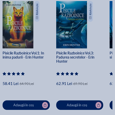
Pisicile Razboinice Vol.1: In 
Pisicile Razboinice Vol.3: 
Pis
inima padurii - Erin Hunter
Padurea secretelor - Erin 
si 
Hunter
58.41 Lei
62.91 Lei
62.
64.90 Lei
69.90 Lei
Adaugă în coș
Adaugă în coș