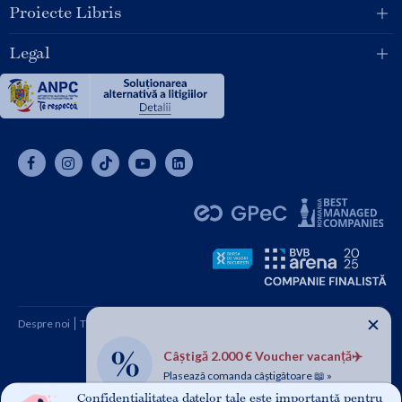
Proiecte Libris
Legal
✕
Despre noi
Termeni și condiții
Cum cumpăr
Contact
Câștigă 2.000 € Voucher vacanță✈️
Copyright © 2026 SC Libris SRL, CUI: RO1094992, Reg. Com.
Plasează comanda câștigătoare 📖 »
J08/1997 1991
Confidențialitatea datelor tale este importantă pentru