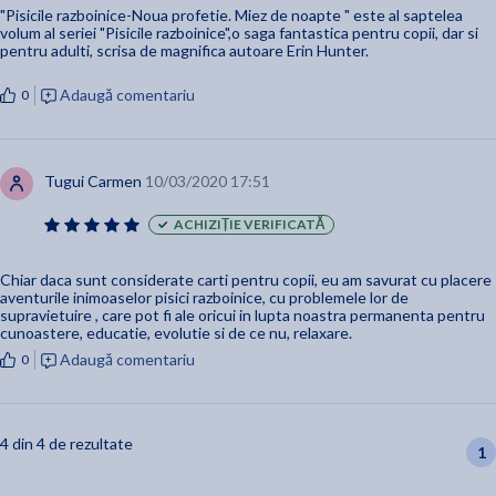
"Pisicile razboinice-Noua profetie. Miez de noapte " este al saptelea
volum al seriei "Pisicile razboinice",o saga fantastica pentru copii, dar si
pentru adulti, scrisa de magnifica autoare Erin Hunter.
Adaugă comentariu
0
Tugui Carmen
10/03/2020 17:51
ACHIZIȚIE VERIFICATĂ
Chiar daca sunt considerate carti pentru copii, eu am savurat cu placere
aventurile inimoaselor pisici razboinice, cu problemele lor de
supravietuire , care pot fi ale oricui in lupta noastra permanenta pentru
cunoastere, educatie, evolutie si de ce nu, relaxare.
Adaugă comentariu
0
4 din 4 de rezultate
1