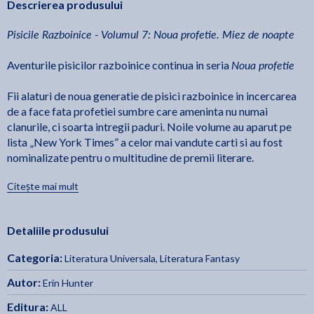
Descrierea produsului
Pisicile Razboinice - Volumul 7: Noua profetie. Miez de noapte
Noua profetie
Aventurile pisicilor razboinice continua in seria
Fii alaturi de noua generatie de pisici razboinice in incercarea
de a face fata profetiei sumbre care ameninta nu numai
clanurile, ci soarta intregii paduri. Noile volume au aparut pe
lista „New York Times” a celor mai vandute carti si au fost
nominalizate pentru o multitudine de premii literare.
Citește mai mult
Pisicile salbatice s-au bucurat de pace o vreme mai
indelungata, insa dezastrul care se apropie va schimba
atmosfera armonioasa. Intuneric, aer, apa si cer, toate isi unesc
Detaliile produsului
fortele si zdruncina padurea pana la radacini, iar noua generatie
de pisici razboinice trebuie sa tina piept primejdiei. Mesajele
Categoria:
Literatura Universala
,
Literatura Fantasy
stranii pe care le primesc de la stramosii razboinici prevestesc
pericole nebanuite si un destin misterios. Toate semnele indica
Autor:
Erin Hunter
faptul ca soarta intregii paduri se afla acum in labele tanarului
Editura:
ALL
Gheara de Maracine, un razboinic din Clanul Tunetului. Dar de