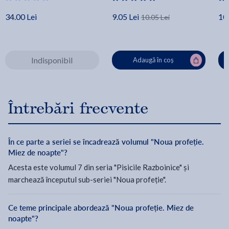
34.00 Lei
9.05 Lei
10.
10.05 Lei
Indisponibil
Adaugă în coș
Întrebări frecvente
În ce parte a seriei se încadrează volumul "Noua profeție.
Miez de noapte"?
Acesta este volumul 7 din seria "Pisicile Razboinice" și
marchează începutul sub-seriei "Noua profeție".
Ce teme principale abordează "Noua profeție. Miez de
noapte"?