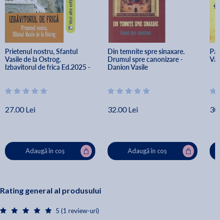
Prietenul nostru, Sfantul 
Din temnite spre sinaxare. 
Pat
Vasile de la Ostrog. 
Drumul spre canonizare - 
Vas
Izbavitorul de frica Ed.2025 - 
Danion Vasile
Danion Vasile
27.00 Lei
32.00 Lei
30.
Adaugă în coș
Adaugă în coș
Rating general al produsului
5 (1 review-uri)