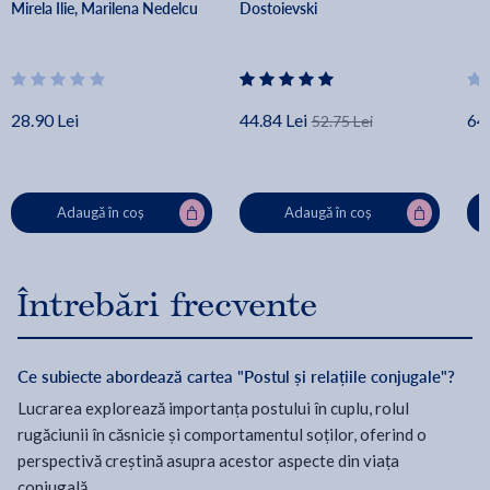
Mirela Ilie, Marilena Nedelcu
Dostoievski
28.90 Lei
44.84 Lei
64.
52.75 Lei
Adaugă în coș
Adaugă în coș
Întrebări frecvente
Ce subiecte abordează cartea "Postul și relațiile conjugale"?
Lucrarea explorează importanța postului în cuplu, rolul
rugăciunii în căsnicie și comportamentul soților, oferind o
perspectivă creștină asupra acestor aspecte din viața
conjugală.