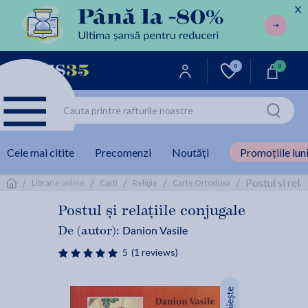
X
0
0
Cele mai citite
Precomenzi
Noutăți
Promoțiile luni
/
/
/
/
/
Postul si rela
Librarie online
Carti
Religie
Carte Ortodoxa
Postul și relațiile conjugale
Danion Vasile
De (autor):
5
(1 reviews)