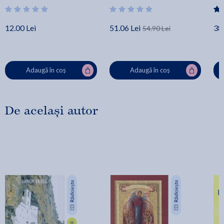
12.00 Lei
51.06 Lei
38.
54.90 Lei
Adaugă în coș
Adaugă în coș
De același autor