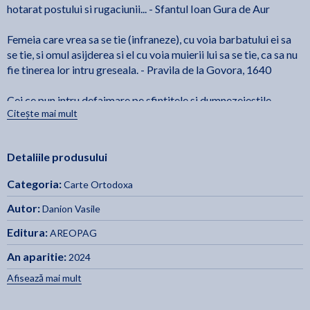
hotarat postului si rugaciunii... - Sfantul Ioan Gura de Aur
Femeia care vrea sa se tie (infraneze), cu voia barbatului ei sa
se tie, si omul asijderea si el cu voia muierii lui sa se tie, ca sa nu
fie tinerea lor intru greseala. - Pravila de la Govora, 1640
Cei ce pun intru defaimare pe sfintitele si dumnezeiestile
Citește mai mult
Canoane ale Sfintilor Parinti, cei ce si pe Sfanta Biserica o trec
cu vederea, anatema sa fie. Fiindca Sfintii Parinti ai nostri
impodobesc crestineasca vietuire si catre dumenzeiasca
Detaliile produsului
evlavie povatuiesc. - Sinodul de la Constantinopol din anul 920
Categoria:
Carte Ortodoxa
Am prezentat in aceasta carte atat invatatura scripturistica,
patristica si canonica a Bisericii privitoare la infranarea
Autor:
Danion Vasile
conjugala a sotilor in zilele de post, cat si invataturile privind
Editura:
AREOPAG
extremele lipsite de dreapta socoteala - fie ca e vorba de
acrivie, fie ca e vorba de pogoraminte. - Danion Vasile
An aparitie:
2024
Afisează mai mult