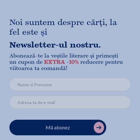
Noi suntem despre cărți, la
fel este și
Newsletter-ul nostru.
Abonează-te la veștile literare și primești
un cupon de
EXTRA -10%
reducere pentru
viitoarea ta comandă!
Mă abonez