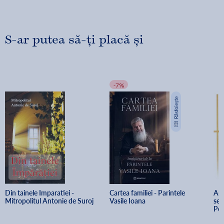
S-ar putea să-ți placă și
-7%
Din tainele Imparatiei - 
Cartea familiei - Parintele 
Art
Mitropolitul Antonie de Suroj
Vasile Ioana
sec
Pet