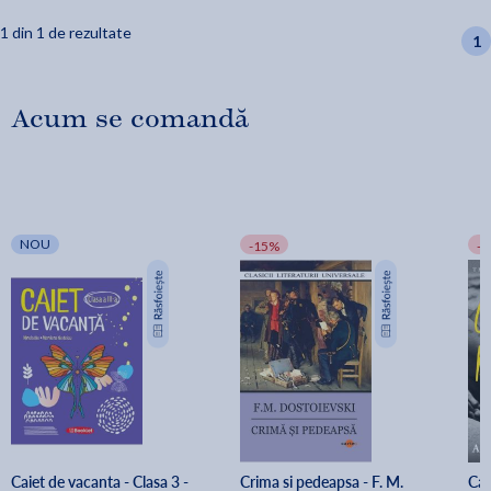
1 din 1 de rezultate
1
Acum se comandă
NOU
-15%
-
Caiet de vacanta - Clasa 3 - 
Crima si pedeapsa - F. M. 
Cal