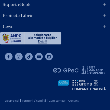
Suport eBook
Proiecte Libris
Legal
Despre noi
Termeni și condiții
Cum cumpăr
Contact
Copyright © 2026 SC Libris SRL, CUI: RO1094992, Reg. Com.