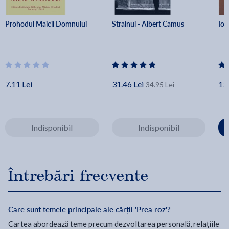
Prohodul Maicii Domnului
Strainul - Albert Camus
Ion
7.11 Lei
31.46 Lei
13.
34.95 Lei
Indisponibil
Indisponibil
Întrebări frecvente
Care sunt temele principale ale cărții 'Prea roz'?
Cartea abordează teme precum dezvoltarea personală, relațiile