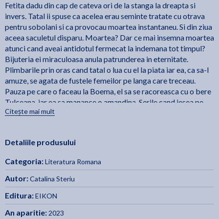
Fetita dadu din cap de cateva ori de la stanga la dreapta si
invers. Tatal ii spuse ca acelea erau seminte tratate cu otrava
pentru sobolani si ca provocau moartea instantaneu. Si din ziua
aceea saculetul disparu. Moartea? Dar ce mai insemna moartea
atunci cand aveai antidotul fermecat la indemana tot timpul?
Bijuteria ei miraculoasa anula patrunderea in eternitate.
Plimbarile prin oras cand tatal o lua cu el la piata iar ea, ca sa-l
amuze, se agata de fustele femeilor pe langa care treceau.
Pauza pe care o faceau la Boema, el sa se racoreasca cu o bere
Tulceana, iar ea sa manance o amandina. Serile cand iesea pe
Citește mai mult
strada din zece in zece minute si le urmarea cum se jucau pe ea
si pe sora ei, ca sa se asigure ca totul era ok. O plimbare
impreuna pe faleza in ale carei gropi se cuibarise Dunarea
Detaliile produsului
iesita exceptional din matca si care reflecta bucati de cer. -
[fragment]
Categoria:
Literatura Romana
Autor:
Catalina Steriu
Editura:
EIKON
An aparitie:
2023