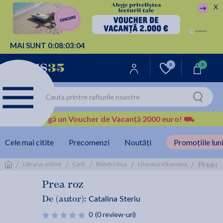
X
MAI SUNT
0:
08:
03:
04
0
0
Câștigă un Voucher de Vacanță 2000 euro!
⛟
Cele mai citite
Precomenzi
Noutăți
Promoțiile luni
/
/
/
/
/
Prea ro
Librarie online
Carti
Beletristica
Literatura Romana
Prea roz
Catalina Steriu
De (autor):
0
(0 review-uri)