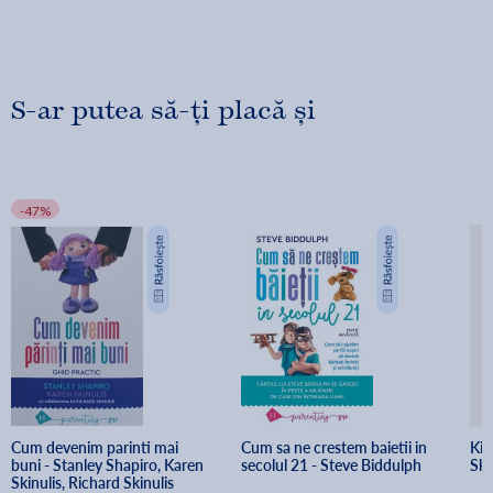
S-ar putea să-ți placă și
-47%
Cum devenim parinti mai 
Cum sa ne crestem baietii in 
Kit
buni - Stanley Shapiro, Karen 
secolul 21 - Steve Biddulph
Ski
Skinulis, Richard Skinulis