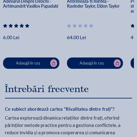
Adevarul Despre Deochi - 
Antreneaza-ti mintea - 
Put
Arhimandrit Vasilios Papadaki
Ravinder Taylor, Eldon Taylor
sta
aut
Mc
6.00 Lei
64.00 Lei
41.
Adaugă în coș
Adaugă în coș
Întrebări frecvente
Ce subiect abordează cartea "Rivalitatea dintre frați"?
Cartea explorează dinamica relațiilor dintre frați, oferind
părinților metode practice pentru a gestiona conflictele, a
reduce invidia și a promova cooperarea și comunicarea