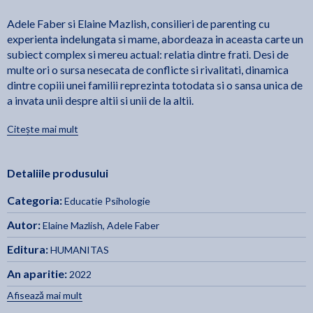
Adele Faber si Elaine Mazlish, consilieri de parenting cu
experienta indelungata si mame, abordeaza in aceasta carte un
subiect complex si mereu actual: relatia dintre frati. Desi de
multe ori o sursa nesecata de conflicte si rivalitati, dinamica
dintre copiii unei familii reprezinta totodata si o sansa unica de
a invata unii despre altii si unii de la altii.
Citește mai mult
Acest ghid practic, interactiv si empatic, le ofera parintilor
metode eficiente prin care sa aplaneze certurile dintre frati si
sa incurajeze cooperarea. Exemplele culese din viata de zi cu zi
Detaliile produsului
a multor familii obisnuite, examinate cu umor si intelepciune, ne
ajuta sa intelegem cum ne putem ajuta la randul nostru copiii
Categoria:
Educatie Psihologie
sa-si gestioneze emotiile, cum sa evitam comparatiile intre
frati si mai ales cum sa-i calauzim spre a-si rezolva singuri
Autor:
Elaine Mazlish
,
Adele Faber
neintelegerile si a-si construi o relatie armonioasa pentru tot
Editura:
HUMANITAS
restul vietii.
An aparitie:
2022
Traducere din limba engleza de Andreea Calin.
Afisează mai mult