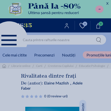
X
0
0
Cele mai citite
Precomenzi
Noutăți
Promoțiile luni
/
/
/
/
/
Librarie online
Carti
Cresterea Copilului
Educatie Psihologie
Rivalitatea dintre frați
Elaine Mazlish
Adele
De (autor):
,
Faber
0
(0 review-uri)