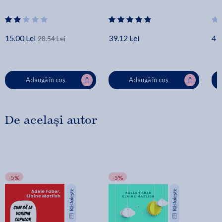
15.00 Lei
39.12 Lei
47.
28.54 Lei
Adaugă în coș
Adaugă în coș
De același autor
-5%
-5%