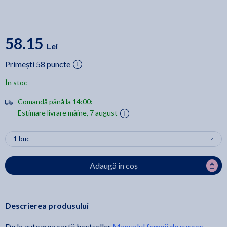
58.15
Lei
Primești 58 puncte
În stoc
Comandă până la 14:00:
Estimare livrare mâine, 7 august
Adaugă în coș
Descrierea produsului
De la autoarea cartii bestseller
Manualul femeii de succes