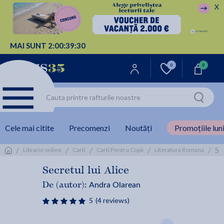
X
MAI SUNT
2:
00:
39:
30
0
0
Cele mai citite
Precomenzi
Noutăți
Promoțiile luni
/
/
/
/
/
Se
Librarie online
Carti
Carti Pentru Copii
Literatura Romana
Secretul lui Alice
Andra Olarean
De (autor):
5
(4 reviews)