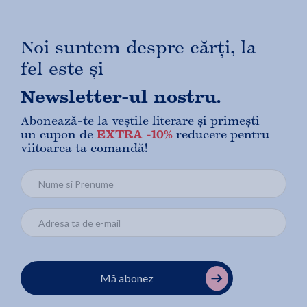
Noi suntem despre cărți, la
fel este și
Newsletter-ul nostru.
Abonează-te la veștile literare și primești
un cupon de
EXTRA -10%
reducere pentru
viitoarea ta comandă!
Mă abonez