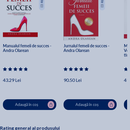
Manualul femeii de succes - 
Jurnalul femeii de succes - 
Man
Andra Olarean
Andra Olarean
Vol
tin
43.29 Lei
90.50 Lei
41.
Adaugă în coș
Adaugă în coș
Rating general al produsului