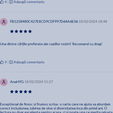
Adaugă comentariu
0
FB1258480C427E8CD9CDF997D64A6E06
18/02/2024 18:48
Una dintre cărțile preferate ale copiilor noștri! Recomand cu drag!
Adaugă comentariu
0
AnaHYG
18/02/2024 15:27
Exceptional de firesc si frumos scrisa- o carte care ne ajuta sa abordam
corect incluziunea, iubirea de sine si diversitatea inca din primii ani. O
lectura nu doar excelenta pentru acasa, ci si poate una ce merita reluata