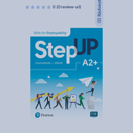
0
(0 review-uri)