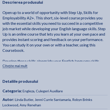
Descrierea produsului
Open up to a world of opportunity with Step Up, Skills for
Employability A2+. This short, six-level course provides you
with the essential skills you need to succeed in a competitive
job market while developing your English language skills. Step
Up is an online course that lets you learn at your own pace and
provides instant scoring and feedback on your performance.
You can study it on your own or with a teacher, using this
Coursebook.
Develop these skills alongside your English language skills,
Citește mai mult
including vocabulary practice, pronunciation, discussion
strategies, and listening, reading and note-taking skills.
Detaliile produsului
Categoria:
Engleza
,
Culegeri Auxiliare
Autor:
Linda Butler
,
Jenni Currie Santamaria
,
Robyn Brinks
Lockwood
,
Amy Renehan