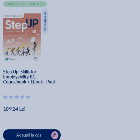
TRANSPORT GRATUIT
Step Up. Skills for 
Employability B1. 
Coursebook + Ebook - Paul 
MacIntyre, Linda Butler, 
Robyn Brinks Lockwood, 
Amy Renehan
189.24 Lei
Adaugă în coș