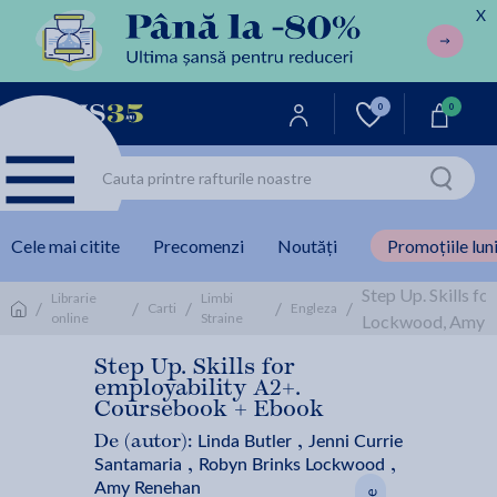
X
0
0
Cele mai citite
Precomenzi
Noutăți
Promoțiile luni
Step Up. Skills f
Librarie
Limbi
/
/
/
/
/
Carti
Engleza
online
Straine
Lockwood, Amy 
Step Up. Skills for
employability A2+.
Coursebook + Ebook
Linda Butler
Jenni Currie
De (autor):
,
Santamaria
Robyn Brinks Lockwood
,
,
Amy Renehan