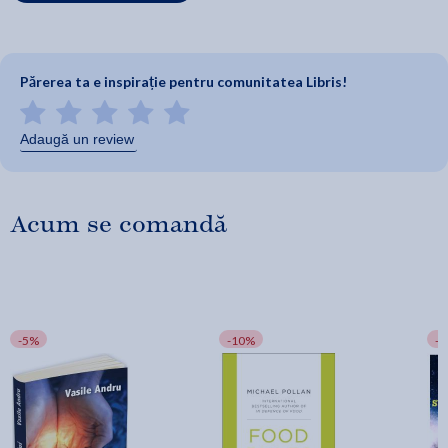
Părerea ta e inspirație pentru comunitatea Libris!
Adaugă un review
Acum se comandă
-5%
-10%
-