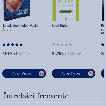
Terapia destinului - Vasile 
Food Rules
Put
Andru
sub
Mu
39.90 Lei
51.78 Lei
25.
42.00 Lei
57.53 Lei
Adaugă în coș
Adaugă în coș
Întrebări frecvente