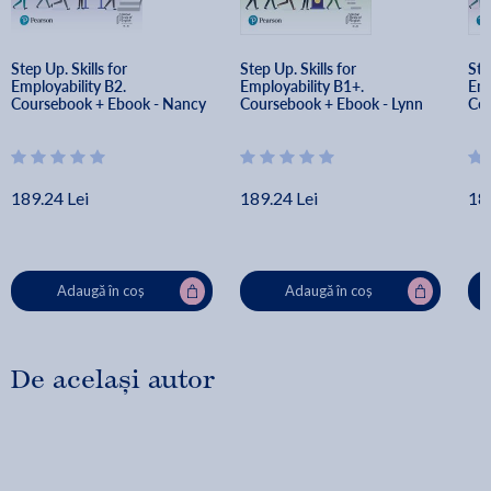
Step Up. Skills for 
Step Up. Skills for 
Ste
Employability B2. 
Employability B1+. 
Emp
Coursebook + Ebook - Nancy 
Coursebook + Ebook - Lynn 
Cou
Blodgett Matsunaga, Lynn 
Bonesteel, Robyn Brinks 
Iwo
Bonesteel, Carmella Lieske, 
Lockwood, Carolyn Mailler, 
O’K
Robyn Brinks Lockwood, 
Azra Uslu
Bridget McLaughlin, Azra Uslu
189.24 Lei
189.24 Lei
18
Adaugă în coș
Adaugă în coș
De același autor