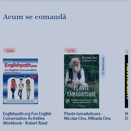
Acum se comandă
-10%
-15%
2+
Englishpath.org Fun English 
Plante tamaduitoare - 
Wat
Conversation Activities 
Nicolae Onu, Mihaela Onu
Da
Workbook - Robert Reed