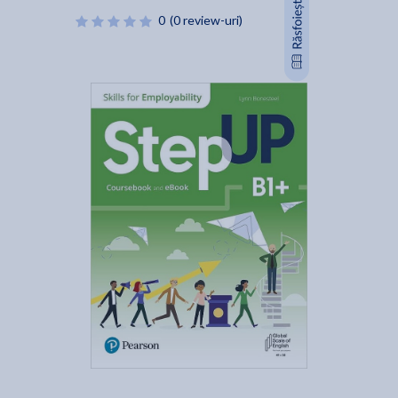
0
(0 review-uri)