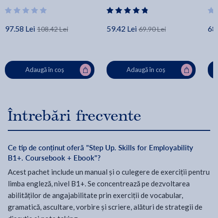
97.58 Lei
59.42 Lei
68.
108.42 Lei
69.90 Lei
Adaugă în coș
Adaugă în coș
Întrebări frecvente
Ce tip de conținut oferă "Step Up. Skills for Employability
B1+. Coursebook + Ebook"?
Acest pachet include un manual și o culegere de exerciții pentru
limba engleză, nivel B1+. Se concentrează pe dezvoltarea
abilităților de angajabilitate prin exerciții de vocabular,
gramatică, ascultare, vorbire și scriere, alături de strategii de