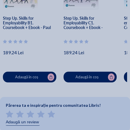
Step Up. Skills for 
Step Up. Skills for 
Ste
Employability B1. 
Employability C1. 
emp
Coursebook + Ebook - Paul 
Coursebook + Ebook - 
Cou
MacIntyre, Linda Butler, 
Iwonna Dubicka, Margaret 
Cur
Robyn Brinks Lockwood, 
O’Keeffe, Marjorie Rosenberg
But
Amy Renehan
Lo
189.24 Lei
189.24 Lei
18
Adaugă în coș
Adaugă în coș
Părerea ta e inspirație pentru comunitatea Libris!
Adaugă un review