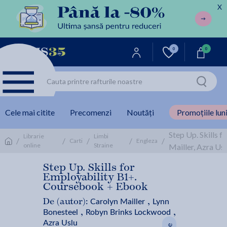
X
0
0
Cele mai citite
Precomenzi
Noutăți
Promoțiile luni
Step Up. Skills 
Librarie
Limbi
/
/
/
/
/
Carti
Engleza
online
Straine
Mailler, Azra Usl
Step Up. Skills for
Employability B1+.
Coursebook + Ebook
Carolyn Mailler
Lynn
De (autor):
,
Bonesteel
Robyn Brinks Lockwood
,
,
Azra Uslu