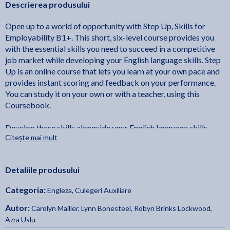
Descrierea produsului
Open up to a world of opportunity with Step Up, Skills for
Employability B1+. This short, six-level course provides you
with the essential skills you need to succeed in a competitive
job market while developing your English language skills. Step
Up is an online course that lets you learn at your own pace and
provides instant scoring and feedback on your performance.
You can study it on your own or with a teacher, using this
Coursebook.
Develop these skills alongside your English language skills,
Citește mai mult
including vocabulary practice, pronunciation, discussion
strategies, and listening, reading and note-taking skills.
Detaliile produsului
Categoria:
Engleza
,
Culegeri Auxiliare
Autor:
Carolyn Mailler
,
Lynn Bonesteel
,
Robyn Brinks Lockwood
,
Azra Uslu