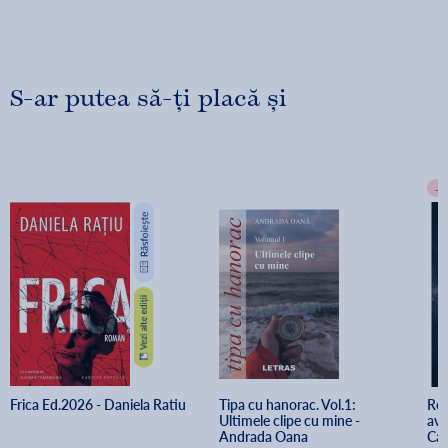
S-ar putea să-ți placă și
-
Frica Ed.2026 - Daniela Ratiu
Tipa cu hanorac. Vol.1: 
Ren
Ultimele clipe cu mine - 
ava
Andrada Oana
Cal