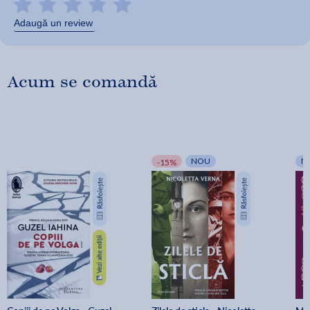
Adaugă un review
Acum se comandă
NOU
N
-15%