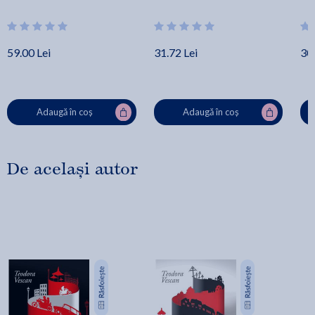
59.00 Lei
31.72 Lei
30.
Adaugă în coș
Adaugă în coș
De același autor