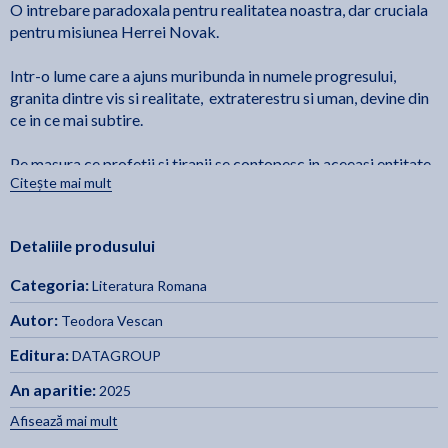
O intrebare paradoxala pentru realitatea noastra, dar cruciala
pentru misiunea Herrei Novak.
Intr-o lume care a ajuns muribunda in numele progresului,
granita dintre vis si realitate, extraterestru si uman, devine din
ce in ce mai subtire.
Pe masura ce profetii si tiranii se contopesc in aceeasi entitate,
Citește mai mult
Herra descopera adevaruri tulburatoare atat despre sine, cat si
despre specia umana, indiferent de numele purtat: Homo
Sapiens, Volatilis sau Novus.
Detaliile produsului
Asadar, se naste o alta intrebare paradoxala: cum ar fi daca
Categoria:
Literatura Romana
sarpele din Edenul lui Adam si Eva a fost de fapt cel care ne-a
salvat si nu cel care ne-a damnat?...
Autor:
Teodora Vescan
Editura:
DATAGROUP
An aparitie:
2025
Afisează mai mult