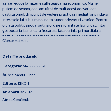
azi se reduce la mizerie sufleteasca, nu economica. Nu ne
putem da seama, caci am uitat de mult acest adevar: cat
castiga omul, din punct de vedere practic si imediat, privindu-si
interesele lui sub lumina inalta a unor adevaruri vesnice. Pentru
o viata politica noua, putina ordine si claritate launtrica... Intai
gospodaria launtrica, a fiecaruia. Iata cerinta primordiala a
politicii de maine. Acest adevar intim sufletesc, spiritual, al
Citește mai mult
fiecaruia, de fiece clipa trebuie adunat, intarit, realizat. El e
garantia cetatii viitoare. - Sandu Tudor
Detaliile produsului
Categoria:
Memorii Jurnal
Autor:
Sandu Tudor
Editura:
EIKON
An aparitie:
2016
Afisează mai mult