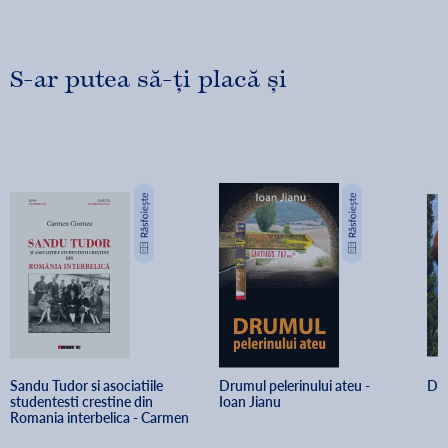
S-ar putea să-ți placă și
Sandu Tudor si asociatiile 
Drumul pelerinului ateu - 
Dor
studentesti crestine din 
Ioan Jianu
Romania interbelica - Carmen 
Ciornea