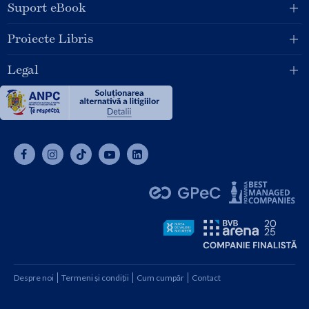
Suport eBook
Proiecte Libris
Legal
Despre noi
Termeni și condiții
Cum cumpăr
Contact
Copyright © 2026 SC Libris SRL, CUI: RO1094992, Reg. Com.