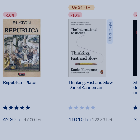
24-48H
-10%
-10%
-
Republica - Platon
Thinking, Fast and Slow - 
Sto
Daniel Kahneman
dia
min
Aur
42.30 Lei
110.10 Lei
33.
47.00 Lei
122.33 Lei