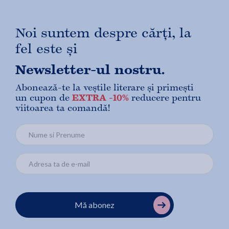
Noi suntem despre cărți, la
fel este și
Newsletter-ul nostru.
Abonează-te la veștile literare și primești
un cupon de
EXTRA -10%
reducere pentru
viitoarea ta comandă!
Mă abonez