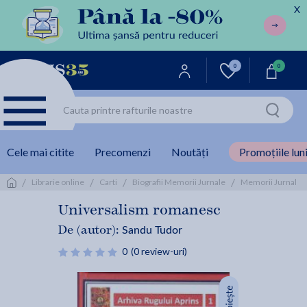
X
0
0
Cele mai citite
Precomenzi
Noutăți
Promoțiile luni
/
/
/
/
/
Librarie online
Carti
Biografii Memorii Jurnale
Memorii Jurnal
Universalism romanesc
Sandu Tudor
De (autor):
0
(0 review-uri)