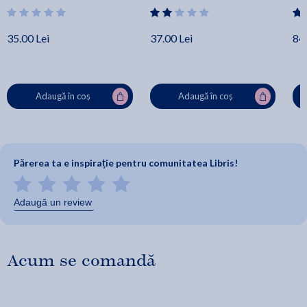
35.00 Lei
37.00 Lei
84.
Adaugă în coș
Adaugă în coș
Părerea ta e inspirație pentru comunitatea Libris!
Adaugă un review
Acum se comandă