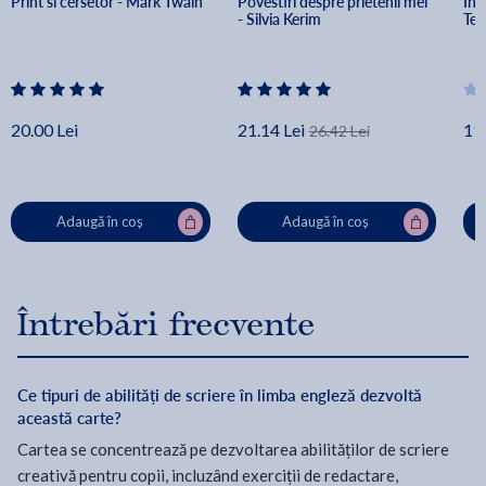
Print si cersetor - Mark Twain
Povestiri despre prietenii mei 
In 
- Silvia Kerim
Te
20.00 Lei
21.14 Lei
19.
26.42 Lei
Adaugă în coș
Adaugă în coș
Întrebări frecvente
Ce tipuri de abilități de scriere în limba engleză dezvoltă
această carte?
Cartea se concentrează pe dezvoltarea abilităților de scriere
creativă pentru copii, incluzând exerciții de redactare,