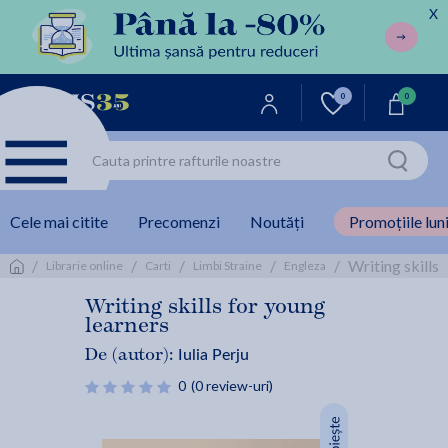
X
0
0
Cele mai citite
Precomenzi
Noutăți
Promoțiile luni
/
/
/
/
/
Writing skills 
Librarie online
Carti
Limbi Straine
Engleza
Writing skills for young
learners
Iulia Perju
De (autor):
0
(0 review-uri)