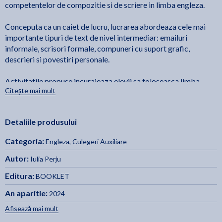
competentelor de compozitie si de scriere in limba engleza.
Conceputa ca un caiet de lucru, lucrarea abordeaza cele mai
importante tipuri de text de nivel intermediar: emailuri
informale, scrisori formale, compuneri cu suport grafic,
descrieri si povestiri personale.
Activitatile propuse incurajeaza elevii sa foloseasca limba
Citește mai mult
engleza intr-un mod creativ si sa exerseze pasii necesari
redactarii unui text, iar modelele prezentate asigura o
intelegere clara a tehnicilor de construire a unui paragraf si de
Detaliile produsului
realizare a unui plan de lucru.
Categoria:
Engleza
,
Culegeri Auxiliare
Autor:
Iulia Perju
Editura:
BOOKLET
An aparitie:
2024
Afisează mai mult