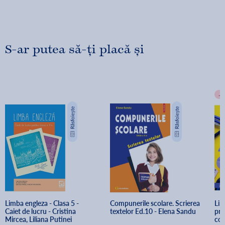
S-ar putea să-ți placă și
-
Limba engleza - Clasa 5 - 
Compunerile scolare. Scrierea 
Lim
Caiet de lucru - Cristina 
textelor Ed.10 - Elena Sandu
pre
Mircea, Liliana Putinei
com