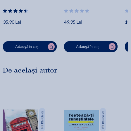
35.90 Lei
49.95 Lei
18.
Adaugă în coș
Adaugă în coș
De același autor