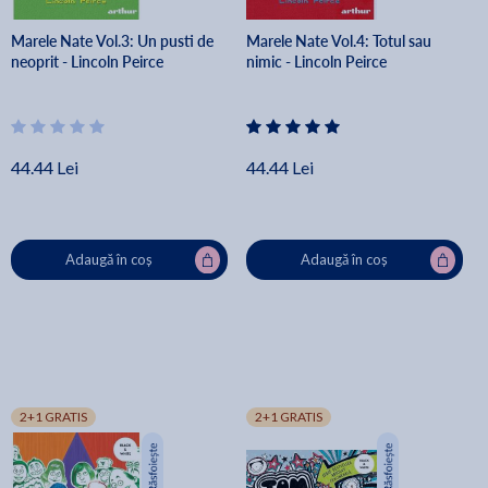
Marele Nate Vol.3: Un pusti de
Marele Nate Vol.4: Totul sau
neoprit - Lincoln Peirce
nimic - Lincoln Peirce
44.44 Lei
44.44 Lei
Adaugă în coș
Adaugă în coș
2+1 GRATIS
2+1 GRATIS