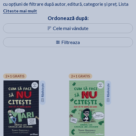
cu opțiuni de filtrare după autor, editură, categorie și preț. Lista
este actualizată periodic, astfel încât să poți reveni oricând
Citeste mai mult
pentru noi apariții și recomandări.
Ordonează după:
Cele mai vândute
Filtreaza
2+1 GRATIS
2+1 GRATIS