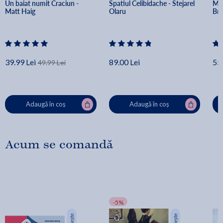
Un baiat numit Craciun - 
Spatiul Celibidache - Stejarel 
Min
Matt Haig
Olaru
Br
39.99 Lei
89.00 Lei
55.
49.99 Lei
Adaugă în coș
Adaugă în coș
Acum se comandă
-5%