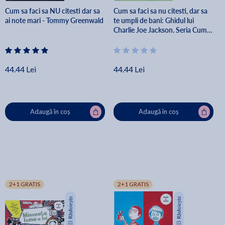
Cum sa faci sa NU citesti dar sa
Cum sa faci sa nu citesti, dar sa
ai note mari - Tommy Greenwald
te umpli de bani: Ghidul lui
Charlie Joe Jackson. Seria Cum
sa faci sa NU citesti Vol.4 -
Tommy Greenwald
44.44 Lei
44.44 Lei
Adaugă în coș
Adaugă în coș
2+1 GRATIS
2+1 GRATIS