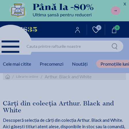
X
0
0
Cele mai citite
Precomenzi
Noutăți
Promoțiile luni
/
/
Arthur. Black and White
Librarie online
Cărți din colecția Arthur. Black and
White
Descoperă selecția de cărți din colecția Arthur. Black and White.
Aici găsești titluri atent alese, disponibile în stoc sau la comandă,