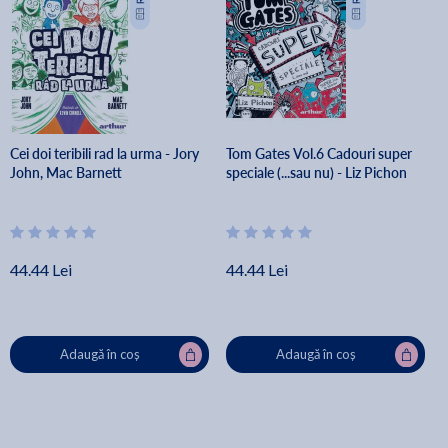
Cei doi teribili rad la urma - Jory
Tom Gates Vol.6 Cadouri super
John, Mac Barnett
speciale (...sau nu) - Liz Pichon
44.44 Lei
44.44 Lei
Adaugă în coș
Adaugă în coș