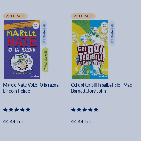
2+1 GRATIS
2+1 GRATIS
Marele Nate Vol.5: O ia razna -
Cei doi teribili in salbaticie - Mac
Lincoln Peirce
Barnett, Jory John
44.44 Lei
44.44 Lei