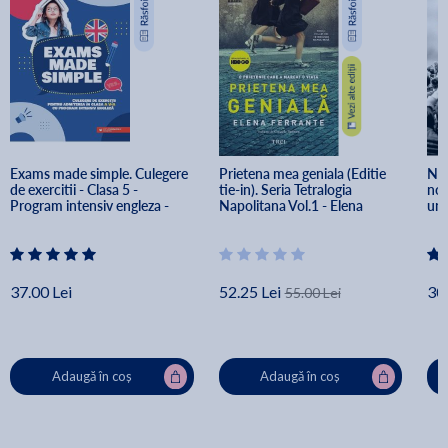
Exams made simple. Culegere 
Prietena mea geniala (Editie 
Noi
de exercitii - Clasa 5 - 
tie-in). Seria Tetralogia 
noa
Program intensiv engleza - 
Napolitana Vol.1 - Elena 
uni
Florin Radu Bortes
Ferrante
Thi
37.00 Lei
52.25 Lei
30.
55.00 Lei
Adaugă în coș
Adaugă în coș