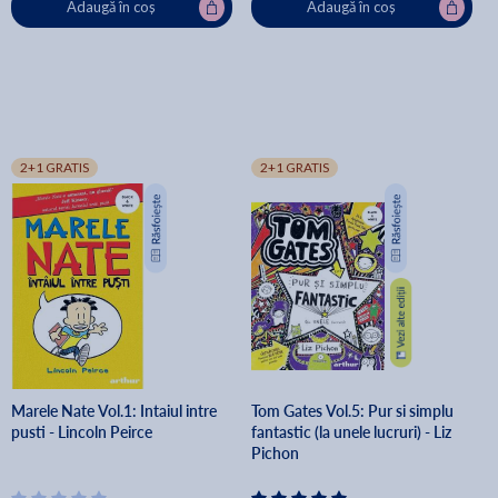
Adaugă în coș
Adaugă în coș
2+1 GRATIS
2+1 GRATIS
Marele Nate Vol.1: Intaiul intre
Tom Gates Vol.5: Pur si simplu
pusti - Lincoln Peirce
fantastic (la unele lucruri) - Liz
Pichon