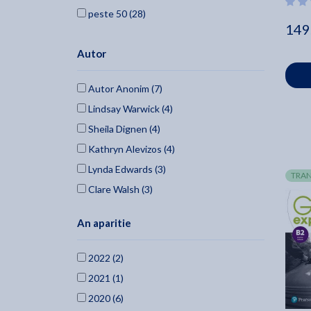
peste 50 (28)
149
Autor
Autor Anonim (7)
Lindsay Warwick (4)
Sheila Dignen (4)
Kathryn Alevizos (4)
Lynda Edwards (3)
TRAN
Clare Walsh (3)
Suzanne Gaynor (3)
An aparitie
Megan Roderick (3)
Lucy Frino (2)
2022 (2)
Amanda Maris (2)
2021 (1)
Genevieve White (2)
2020 (6)
Fiona Beddall (2)