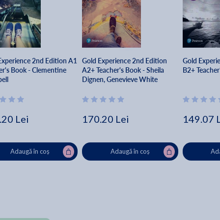
Experience 2nd Edition A1
Gold Experience 2nd Edition
Gold Experi
er's Book - Clementine
A2+ Teacher's Book - Sheila
B2+ Teacher
ell
Dignen, Genevieve White
.20 Lei
170.20 Lei
149.07 
Adaugă în coș
Adaugă în coș
Ada