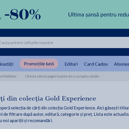
Promoțiile lunii
outăți
Edituri
Card Cadou
Abonea
 fidelitate
Citeste câteva pagini înainte de a cumpăra cărțile
ți din colecția Gold Experience
peră selecția de cărți din colecția Gold Experience. Aici găsești titlur
i de filtrare după autor, editură, categorie și preț. Lista este actualiz
u noi apariții și recomandări.