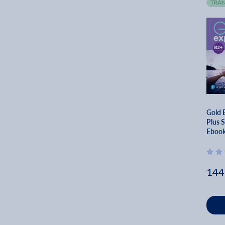
TRAN
Gold 
Plus S
Ebook
Warw
144