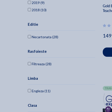
2019 (9)
Gold 
Elaine Boyd (1)
2018 (10)
Teach
Clementine Annabell (1)
Carolyn Barraclough (1)
Editie
Rhiannon Ball (1)
149
Sarah Hartley (1)
Necartonata (28)
Calre Walsh (1)
Rasfoieste
Filtreaza (28)
Limba
TRAN
Engleza (11)
Clasa