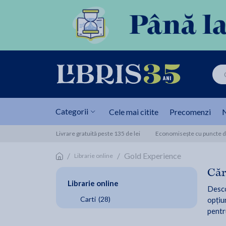
Categorii
Cele mai citite
Precomenzi
N
Livrare gratuită peste 135 de lei
Economisește cu puncte de
/
/
Gold Experience
Librarie online
Căr
Librarie online
Desco
Carti
(28)
opțiun
pentr