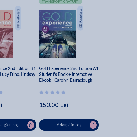
TRANSPORT GRATUIT
ence 2nd Edition B1
Gold Experience 2nd Edition A1
ucy Frino, Lindsay
Student's Book + Interactive
Ebook - Carolyn Barraclough
i
150.00 Lei
ugă în coș
Adaugă în coș