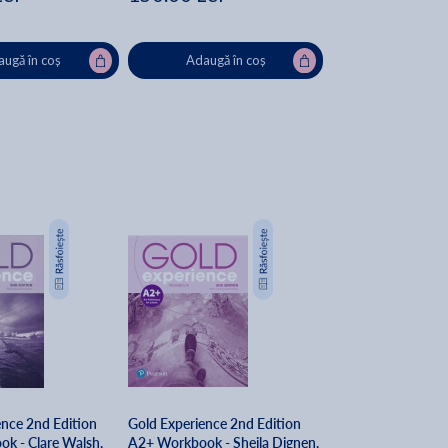
ugă în coș
Adaugă în coș
ence 2nd Edition
Gold Experience 2nd Edition
k - Clare Walsh,
A2+ Workbook - Sheila Dignen,