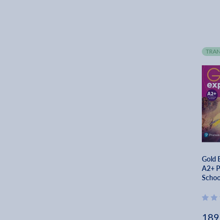
TRAN
Gold 
A2+ P
Schoo
eBook
Maris
189