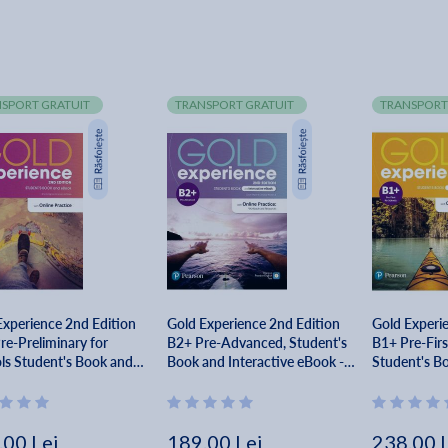
SPORT GRATUIT
TRANSPORT GRATUIT
TRANSPORT
Experience 2nd Edition
Gold Experience 2nd Edition
Gold Experi
re-Preliminary for
B2+ Pre-Advanced, Student's
B1+ Pre-Firs
ls Student's Book and
Book and Interactive eBook -
Student's Bo
 - Sheila Dignen, Amanda
Clare Walsh, Lindsay Warwick
eBook - Fio
Roderick
.00 Lei
189.00 Lei
238.00 