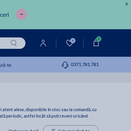
X
0
0
0371.781.781
ză-te
i atent alese, disponibile în stoc sau la comandă, cu
ată periodic, astfel încât să poți reveni oricând
Ordoneaza după
Cele mai vândute