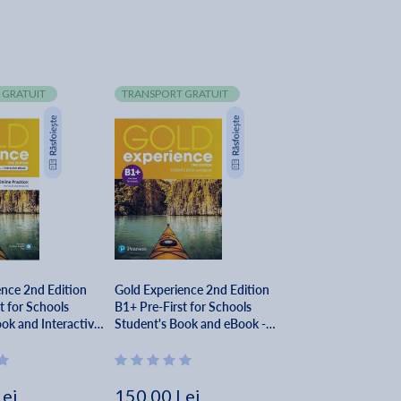
 GRATUIT
TRANSPORT GRATUIT
ence 2nd Edition
Gold Experience 2nd Edition
t for Schools
B1+ Pre-First for Schools
ok and Interactive
Student's Book and eBook -
na Beddall, Megan
Fiona Beddall, Megan Roderick
Lei
150.00 Lei