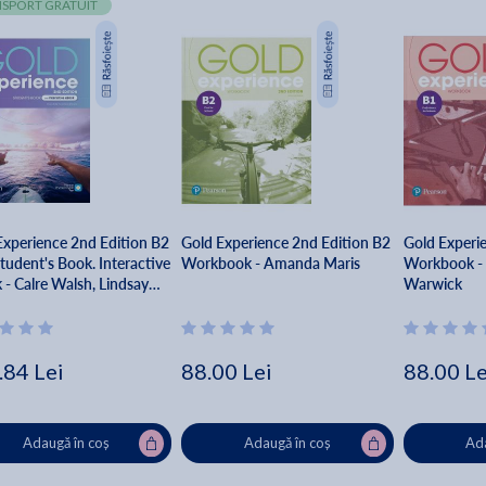
SPORT GRATUIT
Experience 2nd Edition B2
Gold Experience 2nd Edition B2
Gold Experi
tudent's Book. Interactive
Workbook - Amanda Maris
Workbook - L
 - Calre Walsh, Lindsay
Warwick
ick
.84 Lei
88.00 Lei
88.00 Le
Adaugă în coș
Adaugă în coș
Ada