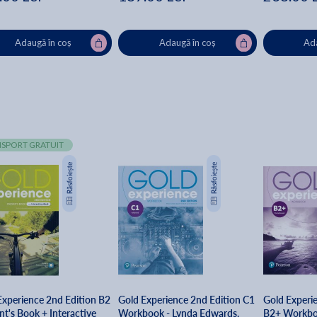
Adaugă în coș
Adaugă în coș
Ada
SPORT GRATUIT
Experience 2nd Edition B2
Gold Experience 2nd Edition C1
Gold Experi
nt's Book + Interactive
Workbook - Lynda Edwards,
B2+ Workboo