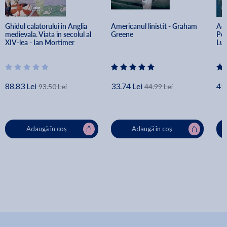
Ghidul calatorului in Anglia 
Americanul linistit - Graham 
Ade
medievala. Viata in secolul al 
Greene
Pov
XIV-lea - Ian Mortimer
Lud
88.83 Lei
33.74 Lei
41.
93.50 Lei
44.99 Lei
Adaugă în coș
Adaugă în coș