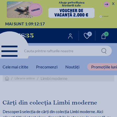
X
MAI SUNT
1:
09:
12:
16
0
0
Cele mai citite
Precomenzi
Noutăți
Promoțiile luni
/
/
Limbi moderne
Librarie online
Cărți din colecția Limbi moderne
Descoperă selecția de cărți din colecția Limbi moderne. Aici