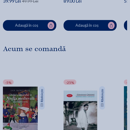
39.99 Lei
89.00 Lei
55.
49.99 Lei
Adaugă în coș
Adaugă în coș
Acum se comandă
-5%
-25%
-