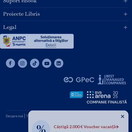
Suport eBook
Proiecte Libris
Legal
✕
Despre noi
Termeni și condiții
Cum cumpăr
Contact
Câștigă 2.000 € Voucher vacanță✈️
Copyright © 2026 SC Libris SRL, CUI: RO1094992, Reg. Com.