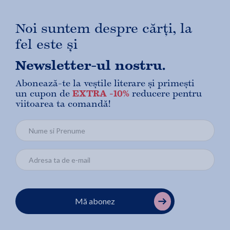
Noi suntem despre cărți, la
fel este și
Newsletter-ul nostru.
Abonează-te la veștile literare și primești
un cupon de
EXTRA -10%
reducere pentru
viitoarea ta comandă!
Mă abonez