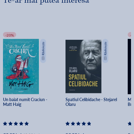
Te-ar mai putea interesa
-20%
-
Un baiat numit Craciun - 
Spatiul Celibidache - Stejarel 
Min
Matt Haig
Olaru
Br