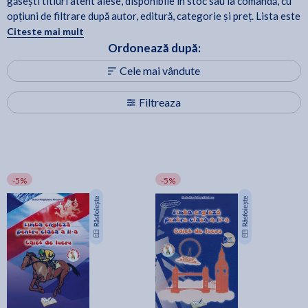
găsești titluri atent alese, disponibile în stoc sau la comandă, cu
opțiuni de filtrare după autor, editură, categorie și preț. Lista este
actualizată periodic, astfel încât să poți reveni oricând pentru noi
Citeste mai mult
apariții și recomandări.
Ordonează după:
Cele mai vândute
Filtreaza
-5%
-5%